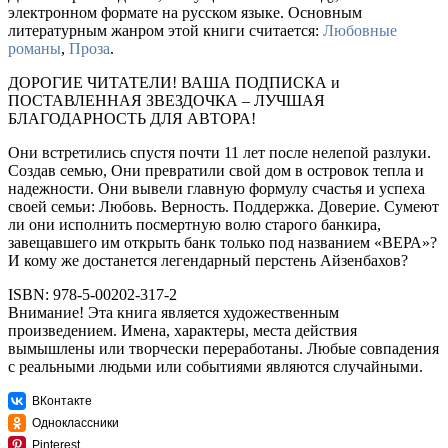
электронном формате на русском языке. Основным
литературным жанром этой книги считается:
Любовные
романы
,
Проза
.
ДОРОГИЕ ЧИТАТЕЛИ! ВАША ПОДПИСКА и
ПОСТАВЛЕННАЯ ЗВЕЗДОЧКА – ЛУЧШАЯ
БЛАГОДАРНОСТЬ ДЛЯ АВТОРА!
Они встретились спустя почти 11 лет после нелепой разлуки.
Создав семью, Они превратили свой дом в островок тепла и
надежности. Они вывели главную формулу счастья и успеха
своей семьи: Любовь. Верность. Поддержка. Доверие. Сумеют
ли они исполнить посмертную волю старого банкира,
завещавшего им открыть банк только под названием «ВЕРА»?
И кому же достанется легендарный перстень Айзенбахов?
ISBN: 978-5-00202-317-2
Внимание! Эта книга является художественным
произведением. Имена, характеры, места действия
вымышлены или творчески переработаны. Любые совпадения
с реальными людьми или событиями являются случайными.
ВКонтакте
Одноклассники
Pinterest