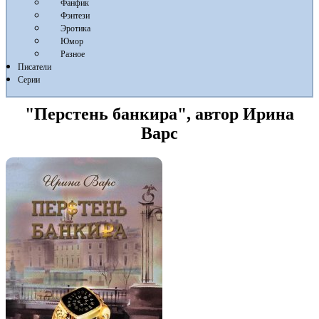
Фанфик
Фэнтези
Эротика
Юмор
Разное
Писатели
Серии
"Перстень банкира", автор Ирина
Варс