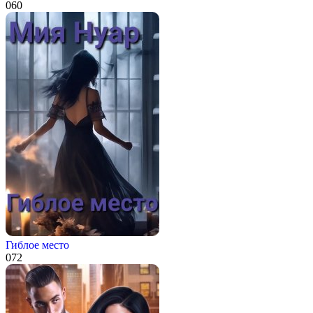
0
60
Гиблое место
0
72