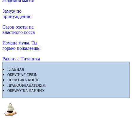
академия магии
Замуж по
принуждению
Сезон охоты на
властного босса
Измена мужа. Ты
горько пожалеешь!
Раэлит с Титаника
ГЛАВНАЯ
ОБРАТНАЯ СВЯЗЬ
ПОЛИТИКА КОНФ.
ПРАВООБЛАДАТЕЛЯМ
ОБРАБОТКА ДАННЫХ
Флибуста