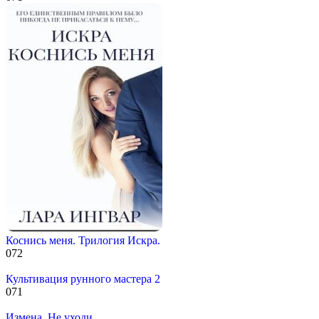
Коснись меня. Трилогия Искра.
0
72
Культивация рунного мастера 2
0
71
Измена. Не уходи