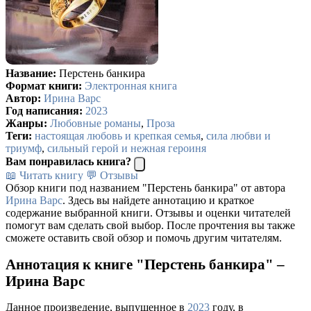
Название:
Перстень банкира
Формат книги:
Электронная книга
Автор:
Ирина Варс
Год написания:
2023
Жанры:
Любовные романы
,
Проза
Теги:
настоящая любовь и крепкая семья
,
сила любви и
триумф
,
сильный герой и нежная героиня
Вам понравилась книга?
📖 Читать книгу
💬 Отзывы
Обзор книги под названием "Перстень банкира" от автора
Ирина Варс
. Здесь вы найдете аннотацию и краткое
содержание выбранной книги. Отзывы и оценки читателей
помогут вам сделать свой выбор. После прочтения вы также
сможете оставить свой обзор и помочь другим читателям.
Аннотация к книге "Перстень банкира" –
Ирина Варс
Данное произведение, выпущенное в
2023
году, в