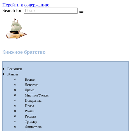
Перейти к содержанию
Search for:
Флибуста
Книжное братство
Все книги
Жанры
Боевик
Детектив
Драма
Мистика/Ужасы
Попаданцы
Проза
Роман
Рассказ
Триллер
Фантастика