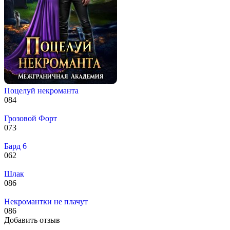
Поцелуй некроманта
0
84
Грозовой Форт
0
73
Бард 6
0
62
Шлак
0
86
Некромантки не плачут
0
86
Добавить отзыв