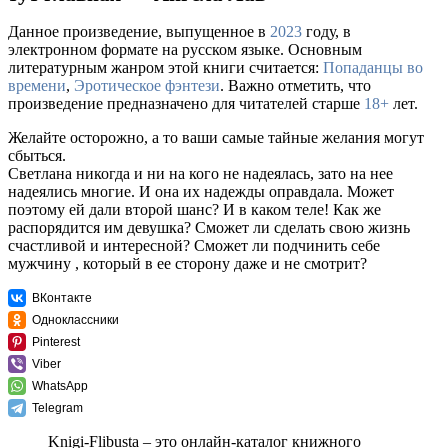
Данное произведение, выпущенное в
2023
году, в
электронном формате на русском языке. Основным
литературным жанром этой книги считается:
Попаданцы во
времени
,
Эротическое фэнтези
. Важно отметить, что
произведение предназначено для читателей старше
18+
лет.
Желайте осторожно, а то ваши самые тайные желания могут
сбыться.
Светлана никогда и ни на кого не надеялась, зато на нее
надеялись многие. И она их надежды оправдала. Может
поэтому ей дали второй шанс? И в каком теле! Как же
распорядится им девушка? Сможет ли сделать свою жизнь
счастливой и интересной? Сможет ли подчинить себе
мужчину , который в ее сторону даже и не смотрит?
ВКонтакте
Одноклассники
Pinterest
Viber
WhatsApp
Telegram
Knigi-Flibusta – это онлайн-каталог книжного