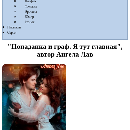
Фанфик
Фэнтези
Эротика
Юмор
Разное
Писатели
Серии
"Попаданка и граф. Я тут главная",
автор Ангела Лав