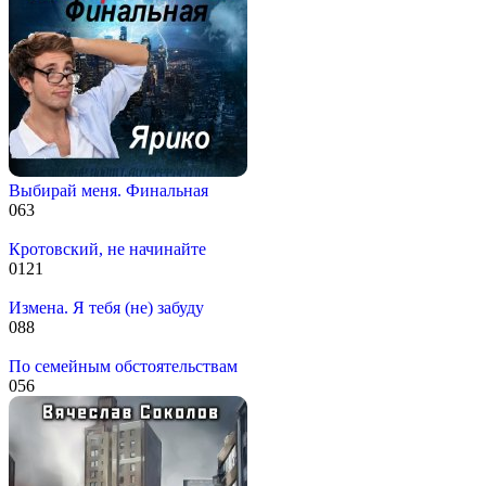
Выбирай меня. Финальная
0
63
Кротовский, не начинайте
0
121
Измена. Я тебя (не) забуду
0
88
По семейным обстоятельствам
0
56