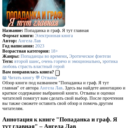
Название:
Попаданка и граф. Я тут главная
Формат книги:
Электронная книга
Автор:
Ангела Лав
Год написания:
2023
Возрастная категория:
18+
Жанры:
Попаданцы во времени
,
Эротическое фэнтези
Теги:
второй шанс
,
очень горячо и эмоционально
,
эротика
любовь страсть властный герой
Вам понравилась книга?
📖 Читать книгу
💬 Отзывы
Обзор книги под названием "Попаданка и граф. Я тут
главная" от автора
Ангела Лав
. Здесь вы найдете аннотацию и
краткое содержание выбранной книги. Отзывы и оценки
читателей помогут вам сделать свой выбор. После прочтения
вы также сможете оставить свой обзор и помочь другим
читателям.
Аннотация к книге "Попаданка и граф. Я
тут главная" – Ангела Лав