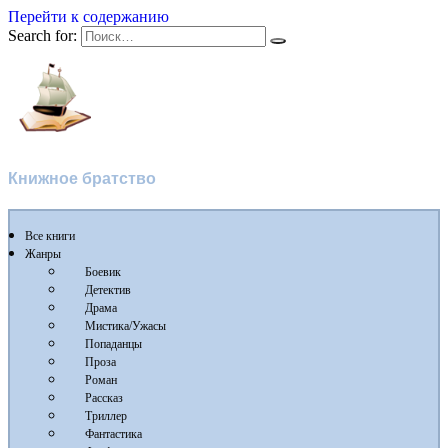
Перейти к содержанию
Search for:
Флибуста
Книжное братство
Все книги
Жанры
Боевик
Детектив
Драма
Мистика/Ужасы
Попаданцы
Проза
Роман
Рассказ
Триллер
Фантастика