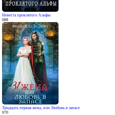
Невеста проклятого Альфы
0
88
Тридцать первая жена, или Любовь в запасе
0
70