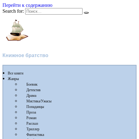
Перейти к содержанию
Search for:
Флибуста
Книжное братство
Все книги
Жанры
Боевик
Детектив
Драма
Мистика/Ужасы
Попаданцы
Проза
Роман
Рассказ
Триллер
Фантастика