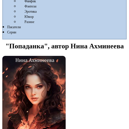
Фанфик
Фэнтези
Эротика
Юмор
Разное
Писатели
Серии
"Попаданка", автор Нина Ахминеева