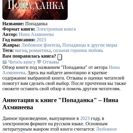
Название:
Попаданка
Формат книги:
Электронная книга
Автор:
Нина Ахминеева
Год написания:
2023
Жанры:
Любовное фэнтези
,
Попаданцы в другие миры
Теги:
магия
,
романтика
,
сильная героиня любовь
Вам понравилась книга?
📖 Читать книгу
💬 Отзывы
Обзор книги под названием "Попаданка" от автора
Нина
Ахминеева
. Здесь вы найдете аннотацию и краткое
содержание выбранной книги. Отзывы и оценки читателей
помогут вам сделать свой выбор. После прочтения вы также
сможете оставить свой обзор и помочь другим читателям.
Аннотация к книге "Попаданка" – Нина
Ахминеева
Данное произведение, выпущенное в
2023
году, в
электронном формате на русском языке. Основным
литературным жанром этой книги считается:
Любовное