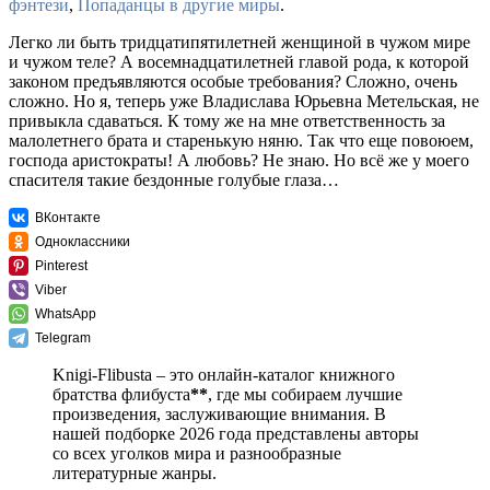
фэнтези
,
Попаданцы в другие миры
.
Легко ли быть тридцатипятилетней женщиной в чужом мире
и чужом теле? А восемнадцатилетней главой рода, к которой
законом предъявляются особые требования? Сложно, очень
сложно. Но я, теперь уже Владислава Юрьевна Метельская, не
привыкла сдаваться. К тому же на мне ответственность за
малолетнего брата и старенькую няню. Так что еще повоюем,
господа аристократы! А любовь? Не знаю. Но всё же у моего
спасителя такие бездонные голубые глаза…
ВКонтакте
Одноклассники
Pinterest
Viber
WhatsApp
Telegram
Knigi-Flibusta – это онлайн-каталог книжного
братства флибуста
**
, где мы собираем лучшие
произведения, заслуживающие внимания. В
нашей подборке 2026 года представлены авторы
со всех уголков мира и разнообразные
литературные жанры.