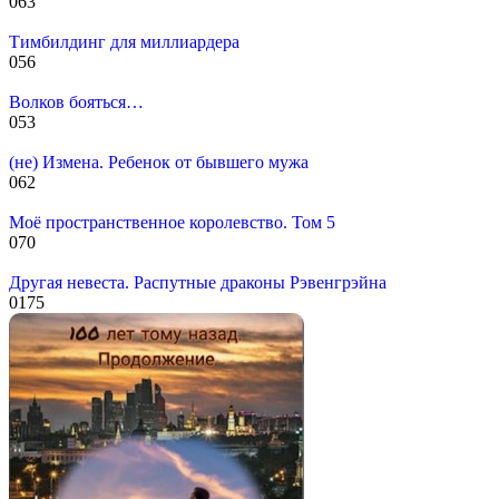
0
63
Тимбилдинг для миллиардера
0
56
Волков бояться…
0
53
(не) Измена. Ребенок от бывшего мужа
0
62
Моё пространственное королевство. Том 5
0
70
Другая невеста. Распутные драконы Рэвенгрэйна
0
175