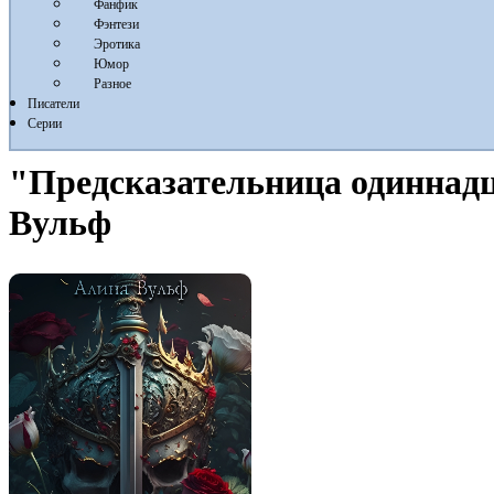
Фанфик
Фэнтези
Эротика
Юмор
Разное
Писатели
Серии
"Предсказательница одиннадц
Вульф