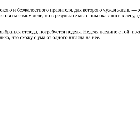
токого и безжалостного правителя, для которого чужая жизнь — 
кто я на самом деле, но в результате мы с ним оказались в лесу, 
ыбраться отсюда, потребуется неделя. Неделя наедине с той, из-з
ько, что схожу с ума от одного взгляда на неё.