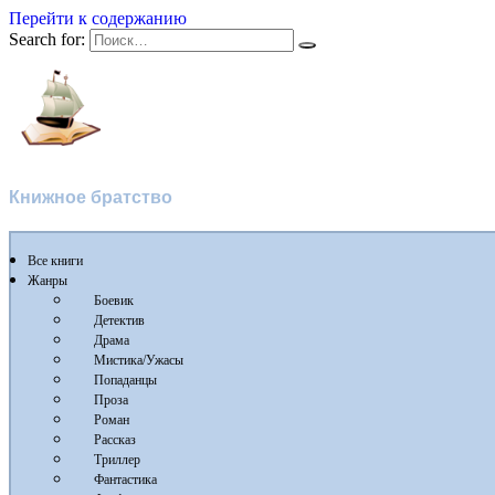
Перейти к содержанию
Search for:
Флибуста
Книжное братство
Все книги
Жанры
Боевик
Детектив
Драма
Мистика/Ужасы
Попаданцы
Проза
Роман
Рассказ
Триллер
Фантастика