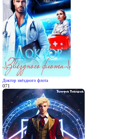
Доктор звёздного флота
0
71