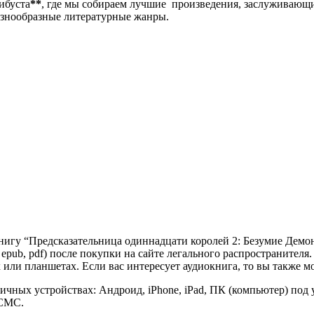
либуста
**
, где мы собираем лучшие произведения, заслуживающ
разнообразные литературные жанры.
нигу “Предсказательница одиннадцати королей 2: Безумие Демо
rtf, epub, pdf) после покупки на сайте легального распространите
или планшетах. Если вас интересует аудиокнига, то вы также м
ичных устройствах: Андроид, iPhone, iPad, ПК (компьютер) по
 СМС.