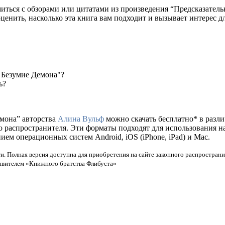
миться с обзорами или цитатами из произведения “Предсказатель
оценить, насколько эта книга вам подходит и вызывает интерес д
: Безумие Демона"?
ь?
емона” авторства
Алина Вульф
можно скачать бесплатно* в различ
го распространителя. Эти форматы подходят для использования 
ем операционных систем Android, iOS (iPhone, iPad) и Mac.
и. Полная версия доступна для приобретения на сайте законного распространи
тавителем «Книжного братства Флибуста»