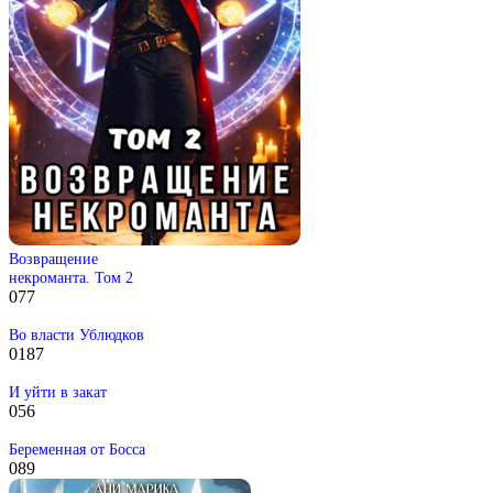
Возвращение
некроманта. Том 2
0
77
Во власти Ублюдков
0
187
И уйти в закат
0
56
Беременная от Босса
0
89