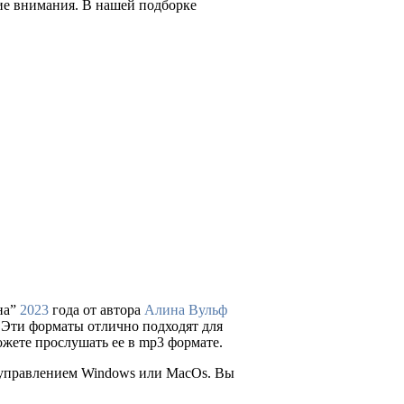
ие внимания. В нашей подборке
на”
2023
года от автора
Алина Вульф
ля. Эти форматы отлично подходят для
ожете прослушать ее в mp3 формате.
д управлением Windows или MacOs. Вы