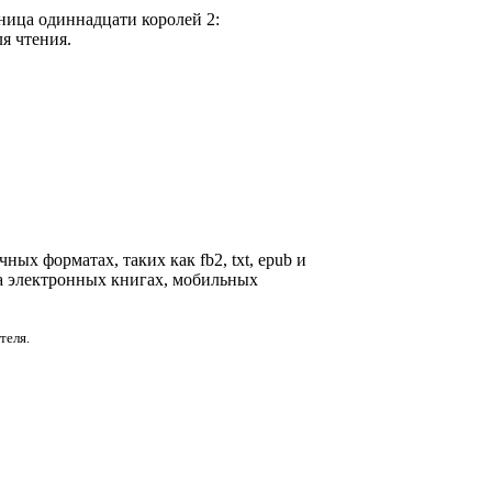
ница одиннадцати королей 2:
ля чтения.
ных форматах, таких как fb2, txt, epub и
на электронных книгах, мобильных
теля.