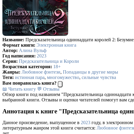
Название:
Предсказательница одиннадцати королей 2: Безуми
Формат книги:
Электронная книга
Автор:
Алина Вульф
Год написания:
2023
Серия:
Предсказательница и Короли
Возрастная категория:
18+
Жанры:
Любовное фэнтези
,
Попаданцы в другие миры
Теги:
истинная пара
,
многомужество
,
сильные чувства
Вам понравилась книга?
📖 Читать книгу
💬 Отзывы
Обзор книги под названием "Предсказательница одиннадцати к
выбранной книги. Отзывы и оценки читателей помогут вам сде
Аннотация к книге "Предсказательница один
Данное произведение, выпущенное в
2023
году, в электронном 
литературным жанром этой книги считается:
Любовное фэнтез
лет.