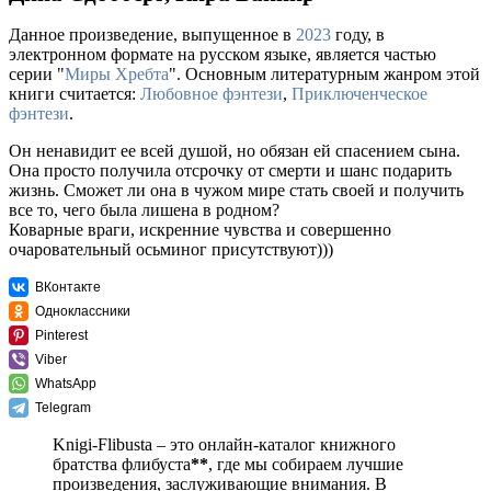
Данное произведение, выпущенное в
2023
году, в
электронном формате на русском языке, является частью
серии "
Миры Хребта
". Основным литературным жанром этой
книги считается:
Любовное фэнтези
,
Приключенческое
фэнтези
.
Он ненавидит ее всей душой, но обязан ей спасением сына.
Она просто получила отсрочку от смерти и шанс подарить
жизнь. Сможет ли она в чужом мире стать своей и получить
все то, чего была лишена в родном?
Коварные враги, искренние чувства и совершенно
очаровательный осьминог присутствуют)))
ВКонтакте
Одноклассники
Pinterest
Viber
WhatsApp
Telegram
Knigi-Flibusta – это онлайн-каталог книжного
братства флибуста
**
, где мы собираем лучшие
произведения, заслуживающие внимания. В