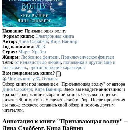
Название:
Призывающая волну
Формат книги:
Электронная книга
Автор:
Дина Сдобберг
,
Кира Вайнир
Год написания:
2023
Серия:
Миры Хребта
Жанры:
Любовное фэнтези
,
Приключенческое фэнтези
Теги:
от ненависти до любви
,
попаданка в другой мир и
новая жизнь
,
противостояние характеров
Вам понравилась книга?
📖 Читать книгу
💬 Отзывы
Обзор книги под названием "Призывающая волну" от автора
Дина Сдобберг
,
Кира Вайнир
. Здесь вы найдете аннотацию и
краткое содержание выбранной книги. Отзывы и оценки
читателей помогут вам сделать свой выбор. После прочтения
вы также сможете оставить свой обзор и помочь другим
читателям.
Аннотация к книге "Призывающая волну" –
Дина Сдобберг, Кира Вайнир