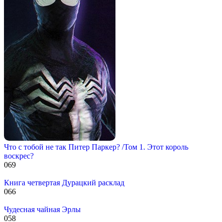
Что с тобой не так Питер Паркер? /Том 1. Этот король
воскрес?
0
69
Книга четвертая Дурацкий расклад
0
66
Чудесная чайная Эрлы
0
58