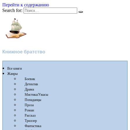
Перейти к содержанию
Search for:
Флибуста
Книжное братство
Все книги
Жанры
Боевик
Детектив
Драма
Мистика/Ужасы
Попаданцы
Проза
Роман
Рассказ
Триллер
Фантастика