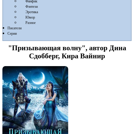
Фанфик
Фэнтези
Эротика
Юмор
Разное
Писатели
Серии
"Призывающая волну", автор Дина
Сдобберг, Кира Вайнир