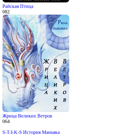
Райская Птица
0
82
Жрица Великих Ветров
0
64
S-T-I-K-S История Маньяка