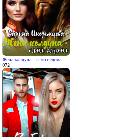
Жена колдуна – сама ведьма
0
72