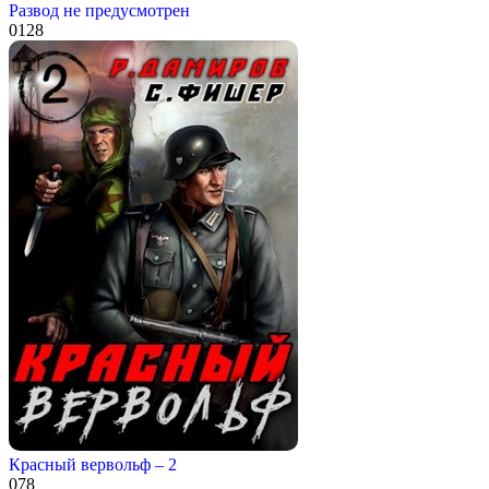
Развод не предусмотрен
0
128
Красный вервольф – 2
0
78