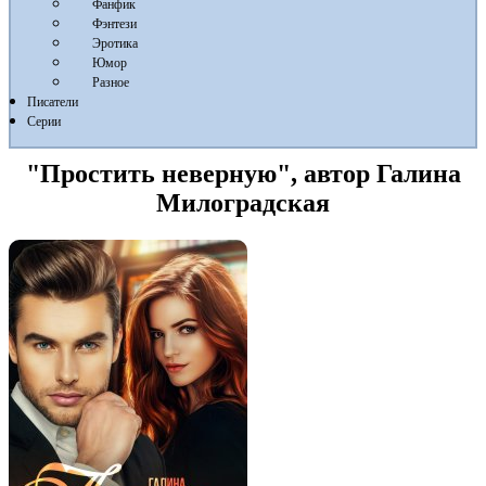
Фанфик
Фэнтези
Эротика
Юмор
Разное
Писатели
Серии
"Простить неверную", автор Галина
Милоградская