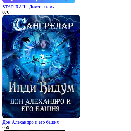
STAR RAIL: Дикое пламя
0
76
Дон Алехандро и его башня
0
59