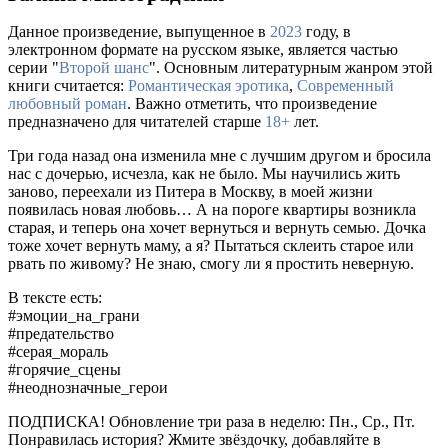
Данное произведение, выпущенное в
2023
году, в
электронном формате на русском языке, является частью
серии "
Второй шанс
". Основным литературным жанром этой
книги считается:
Романтическая эротика
,
Современный
любовный роман
. Важно отметить, что произведение
предназначено для читателей старше
18+
лет.
Три года назад она изменила мне с лучшим другом и бросила
нас с дочерью, исчезла, как не было. Мы научились жить
заново, переехали из Питера в Москву, в моей жизни
появилась новая любовь… А на пороге квартиры возникла
старая, и теперь она хочет вернуться и вернуть семью. Дочка
тоже хочет вернуть маму, а я? Пытаться склеить старое или
рвать по живому? Не знаю, смогу ли я простить неверную.
В тексте есть:
#эмоции_на_грани
#предательство
#серая_мораль
#горячие_сцены
#неоднозначные_герои
ПОДПИСКА! Обновление три раза в неделю: Пн., Ср., Пт.
Понравилась история? Жмите звёздочку, добавляйте в