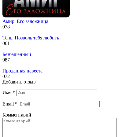
Амир. Его заложница
0
78
Тень. Позволь тебя любить
0
61
Безбашенный
0
87
Проданная невеста
0
72
Добавить отзыв
Имя
*
Email
*
Комментарий