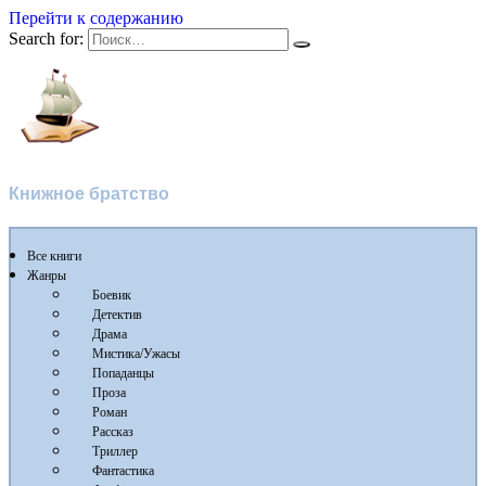
Перейти к содержанию
Search for:
Флибуста
Книжное братство
Все книги
Жанры
Боевик
Детектив
Драма
Мистика/Ужасы
Попаданцы
Проза
Роман
Рассказ
Триллер
Фантастика