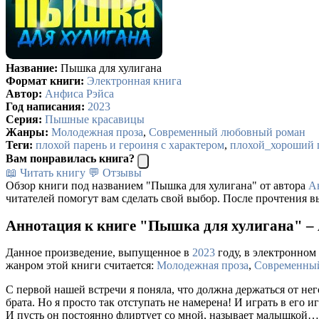
Название:
Пышка для хулигана
Формат книги:
Электронная книга
Автор:
Анфиса Рэйса
Год написания:
2023
Серия:
Пышные красавицы
Жанры:
Молодежная проза
,
Современный любовный роман
Теги:
плохой парень и героиня с характером
,
плохой_хороший 
Вам понравилась книга?
📖 Читать книгу
💬 Отзывы
Обзор книги под названием "Пышка для хулигана" от автора
А
читателей помогут вам сделать свой выбор. После прочтения в
Аннотация к книге "Пышка для хулигана" –
Данное произведение, выпущенное в
2023
году, в электронном 
жанром этой книги считается:
Молодежная проза
,
Современны
С первой нашей встречи я поняла, что должна держаться от не
брата. Но я просто так отступать не намерена! И играть в его иг
И пусть он постоянно флиртует со мной, называет малышкой… Я