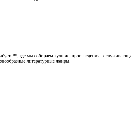
либуста
**
, где мы собираем лучшие произведения, заслуживающ
разнообразные литературные жанры.