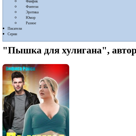
Фанфик
Фэнтези
Эротика
Юмор
Разное
Писатели
Серии
"Пышка для хулигана", авто