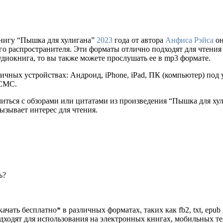
нигу “Пышка для хулигана”
2023
года от автора
Анфиса Рэйса
он
ального распространителя. Эти форматы отлично подходят для чтен
удиокнига, то вы также можете прослушать ее в mp3 формате.
ичных устройствах: Андроид, iPhone, iPad, ПК (компьютер) по
 СМС.
миться с обзорами или цитатами из произведения “Пышка для ху
ызывает интерес для чтения.
ь?
ачать бесплатно* в различных форматах, таких как fb2, txt, epub
одходят для использования на электронных книгах, мобильных т