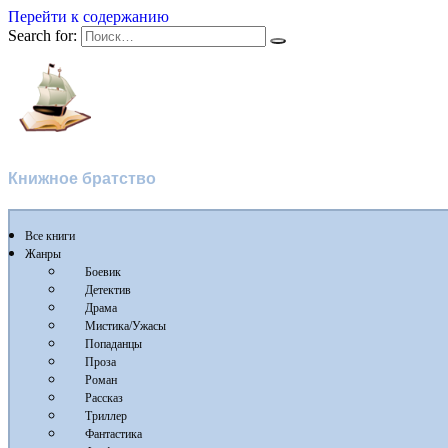
Перейти к содержанию
Search for:
Флибуста
Книжное братство
Все книги
Жанры
Боевик
Детектив
Драма
Мистика/Ужасы
Попаданцы
Проза
Роман
Рассказ
Триллер
Фантастика