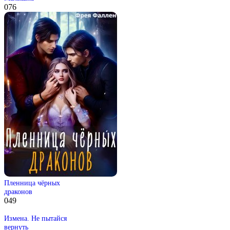
0
76
Пленница чёрных
драконов
0
49
Измена. Не пытайся
вернуть