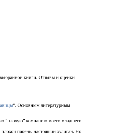
е выбранной книги. Отзывы и оценки
.
савицы
". Основным литературным
свою “плохую” компанию моего младшего
— плохой парень, настоящий хулиган. Но