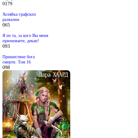
0
179
Хозяйка графских
развалин
0
65
Я не та, за кого Вы меня
принимаете, декан!
0
93
Пришествие бога
смерти. Том 16
0
98