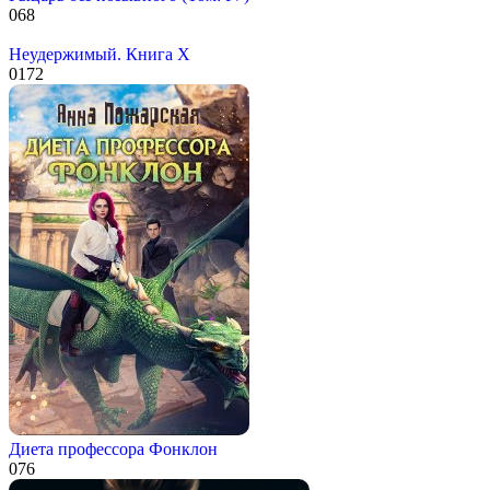
0
68
Неудержимый. Книга X
0
172
Диета профессора Фонклон
0
76