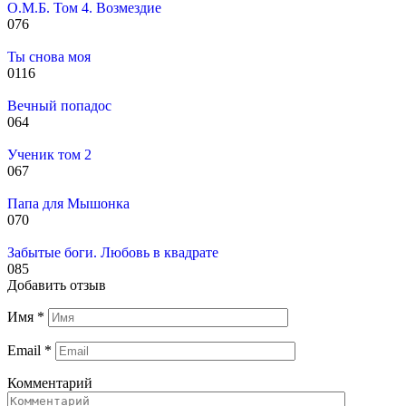
О.М.Б. Том 4. Возмездие
0
76
Ты снова моя
0
116
Вечный попадос
0
64
Ученик том 2
0
67
Папа для Мышонка
0
70
Забытые боги. Любовь в квадрате
0
85
Добавить отзыв
Имя
*
Email
*
Комментарий