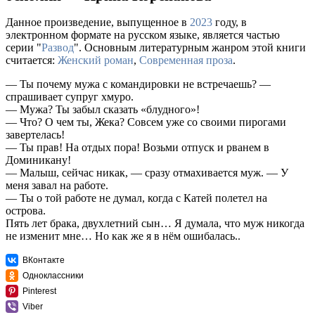
Данное произведение, выпущенное в
2023
году, в
электронном формате на русском языке, является частью
серии "
Развод
". Основным литературным жанром этой книги
считается:
Женский роман
,
Современная проза
.
— Ты почему мужа с командировки не встречаешь? —
спрашивает супруг хмуро.
— Мужа? Ты забыл сказать «блудного»!
— Что? О чем ты, Жека? Совсем уже со своими пирогами
завертелась!
— Ты прав! На отдых пора! Возьми отпуск и рванем в
Доминикану!
— Малыш, сейчас никак, — сразу отмахивается муж. — У
меня завал на работе.
— Ты о той работе не думал, когда с Катей полетел на
острова.
Пять лет брака, двухлетний сын… Я думала, что муж никогда
не изменит мне… Но как же я в нём ошибалась..
ВКонтакте
Одноклассники
Pinterest
Viber