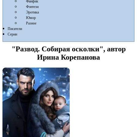
Фанфик
Фэнтези
Эротика
Юмор
Разное
Писатели
Серии
"Развод. Собирая осколки", автор
Ирина Корепанова