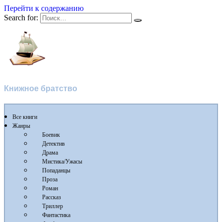
Перейти к содержанию
Search for:
Флибуста
Книжное братство
Все книги
Жанры
Боевик
Детектив
Драма
Мистика/Ужасы
Попаданцы
Проза
Роман
Рассказ
Триллер
Фантастика