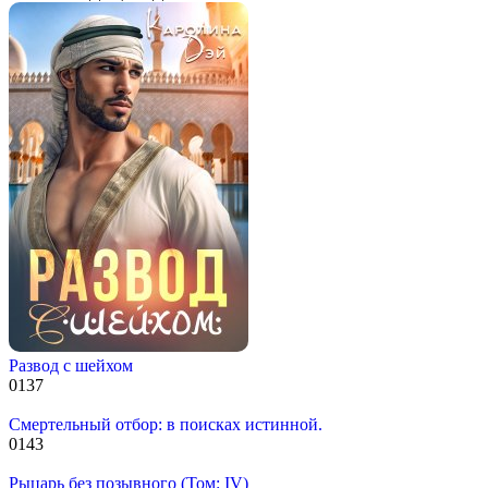
Развод с шейхом
0
137
Смертельный отбор: в поисках истинной.
0
143
Рыцарь без позывного (Том: IV)