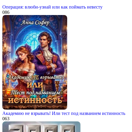
Операция: влюби-узнай или как поймать невесту
0
86
Академию не взрывать! Или тест под названием истинность
0
63