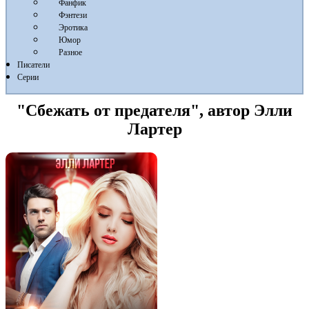
Фанфик
Фэнтези
Эротика
Юмор
Разное
Писатели
Серии
"Сбежать от предателя", автор Элли
Лартер