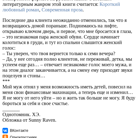
литературным жанром этой книги считается:
Короткий
любовный роман
,
Современная проза
.
Последние два клиента неожиданно отменились, так что я
возвращаюсь домой пораньше. Поднимаюсь на лифте,
открываю ключом дверь, и первое, что мне бросается в глаза,
– это незнакомая пара женской обуви. Сердце начинает
колотиться в груди, и тут из спальни слышится женский
голос:
– Ты уверен, что твоя вернется только к семи вечера?
– Да, у нее сегодня полно клиентов, не переживай, детка, мы
успеем еще раз… – отвечает незнакомке голос моего мужа, и
на этом диалог заканчивается, а на смену ему приходят звуки
поцелуев и стоны…
***
Мой муж отнял у меня возможность иметь детей, повесил на
меня свои финансовые махинации, а теперь еще и изменил…
Я не могу от него уйти – но и жить так больше не могу. Я буду
бороться за себя и свое счастье.
_______
Однотомник. ХЭ.
Обложка от Sunny Raven.
ВКонтакте
Одноклассники