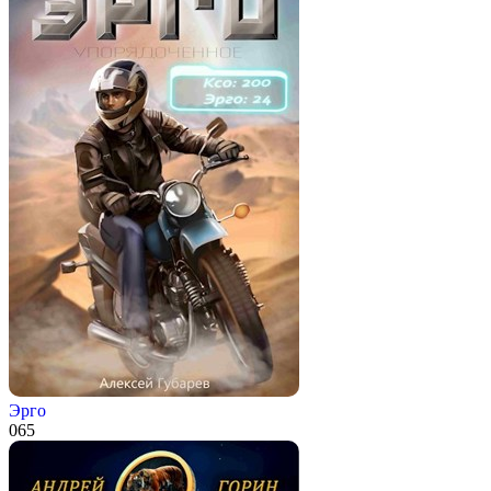
Эрго
0
65