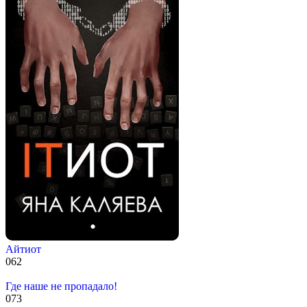
Айтиот
0
62
Где наше не пропадало!
0
73