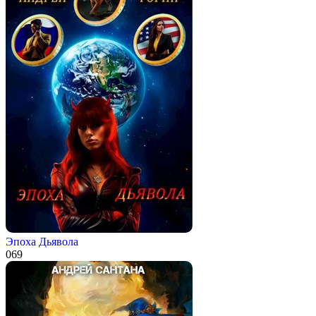
Эпоха Дьявола
0
69