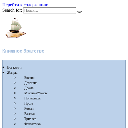
Перейти к содержанию
Search for:
Флибуста
Книжное братство
Все книги
Жанры
Боевик
Детектив
Драма
Мистика/Ужасы
Попаданцы
Проза
Роман
Рассказ
Триллер
Фантастика