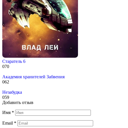
Старатель 6
0
70
Академия хранителей Забвения
0
62
Незабудка
0
59
Добавить отзыв
Имя
*
Email
*