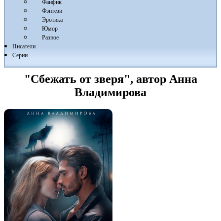
Фанфик
Фэнтези
Эротика
Юмор
Разное
Писатели
Серии
"Сбежать от зверя", автор Анна
Владимирова