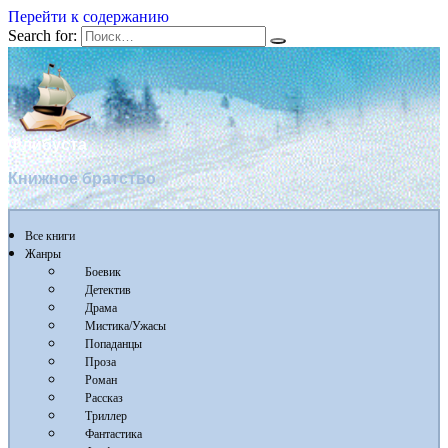
Перейти к содержанию
Search for:
Флибуста
Книжное братство
Все книги
Жанры
Боевик
Детектив
Драма
Мистика/Ужасы
Попаданцы
Проза
Роман
Рассказ
Триллер
Фантастика