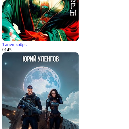
Танец кобры
0
145