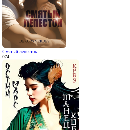
Смятый лепесток
0
74