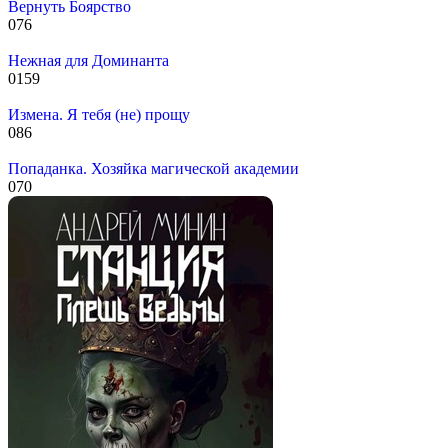
Вернуть Боярство
0
76
Нежная для Доминанта
0
159
Измена. Я тебя (не) прощу
0
86
Попаданка. Хозяйка магической академии
0
70