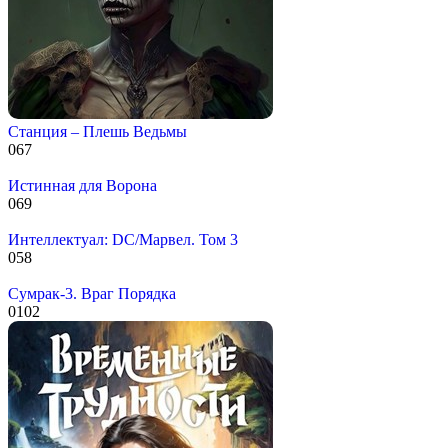
Станция – Плешь Ведьмы
0
67
Истинная для Ворона
0
69
Интеллектуал: DC/Марвел. Том 3
0
58
Сумрак-3. Враг Порядка
0
102