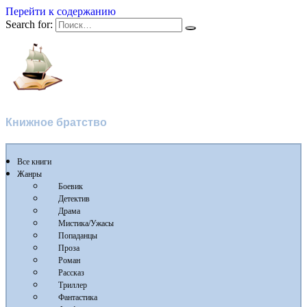
Перейти к содержанию
Search for:
Флибуста
Книжное братство
Все книги
Жанры
Боевик
Детектив
Драма
Мистика/Ужасы
Попаданцы
Проза
Роман
Рассказ
Триллер
Фантастика