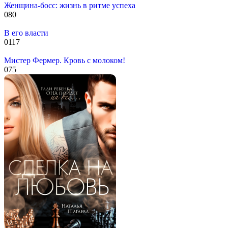
Женщина-босс: жизнь в ритме успеха
0
80
В его власти
0
117
Мистер Фермер. Кровь с молоком!
0
75