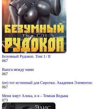
Безумный Рудокоп. Том: I / II
0
67
Вьюга между нами
0
67
(не) тот истинный для Сиротки. Академия Элементис
0
67
Меня зовут Алика, и я – Темная Ведьма
0
73