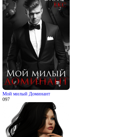
Мой милый Доминант
0
97