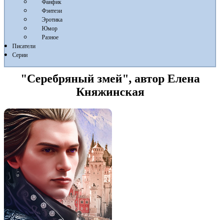
Фанфик
Фэнтези
Эротика
Юмор
Разное
Писатели
Серии
"Серебряный змей", автор Елена
Княжинская