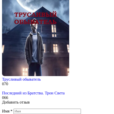
Трусливый обыватель
0
70
Последний из Братства. Трон Света
0
66
Добавить отзыв
Имя
*