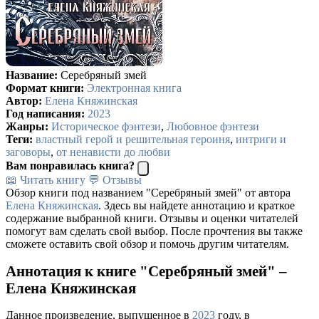
Название:
Серебряный змей
Формат книги:
Электронная книга
Автор:
Елена Княжинская
Год написания:
2023
Жанры:
Историческое фэнтези
,
Любовное фэнтези
Теги:
властный герой и решительная героиня
,
интриги и
заговоры
,
от ненависти до любви
Вам понравилась книга?
📖 Читать книгу
💬 Отзывы
Обзор книги под названием "Серебряный змей" от автора
Елена Княжинская
. Здесь вы найдете аннотацию и краткое
содержание выбранной книги. Отзывы и оценки читателей
помогут вам сделать свой выбор. После прочтения вы также
сможете оставить свой обзор и помочь другим читателям.
Аннотация к книге "Серебряный змей" –
Елена Княжинская
Данное произведение, выпущенное в
2023
году, в