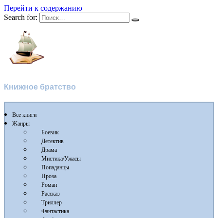
Перейти к содержанию
Search for:
Флибуста
Книжное братство
Все книги
Жанры
Боевик
Детектив
Драма
Мистика/Ужасы
Попаданцы
Проза
Роман
Рассказ
Триллер
Фантастика