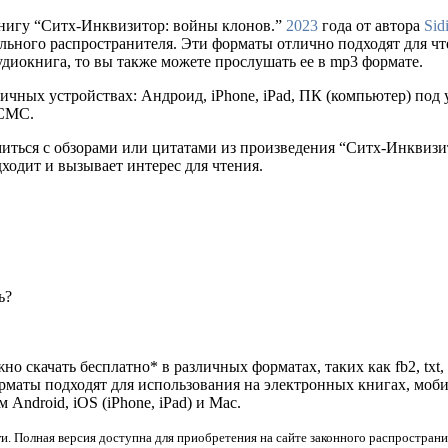
нигу “Ситх-Инквизитор: войны клонов.”
2023
года от автора
Sid
е легального распространителя. Эти форматы отлично подходят для
удиокнига, то вы также можете прослушать ее в mp3 формате.
ичных устройствах: Андроид, iPhone, iPad, ПК (компьютер) по
 СМС.
миться с обзорами или цитатами из произведения “Ситх-Инквиз
дходит и вызывает интерес для чтения.
ь?
но скачать бесплатно* в различных форматах, таких как fb2, txt,
орматы подходят для использования на электронных книгах, моб
ndroid, iOS (iPhone, iPad) и Mac.
и. Полная версия доступна для приобретения на сайте законного распространи