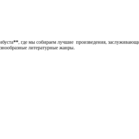
либуста
**
, где мы собираем лучшие произведения, заслуживающ
разнообразные литературные жанры.