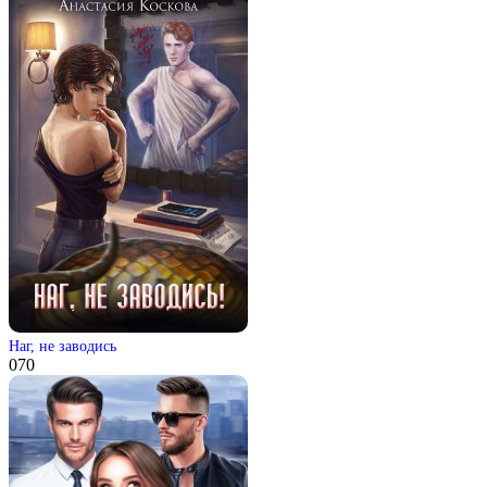
Наг, не заводись
0
70