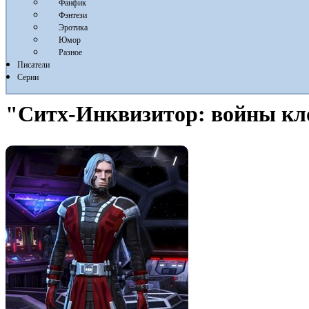
Фанфик
Фэнтези
Эротика
Юмор
Разное
Писатели
Серии
"Ситх-Инквизитор: войны клон