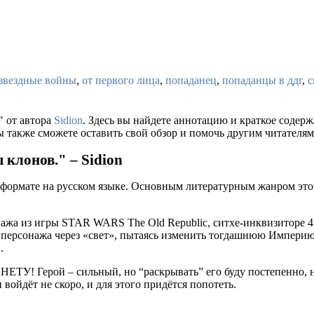
звездные войны
,
от первого лица
,
попаданец
,
попаданцы в ддг
,
с
" от автора
Sidion
. Здесь вы найдете аннотацию и краткое соде
ы также сможете оставить свой обзор и помочь другим читателям
клонов." – Sidion
 формате на русском языке. Основным литературным жанром это
нажа из игры STAR WARS The Old Republic, ситхе-инквизиторе 4
ь персонажа через «свет», пытаясь изменить тогдашнюю Империю 
.
 – сильный, но “раскрывать” его буду постепенно, не так 
ойдёт не скоро, и для этого придётся попотеть.