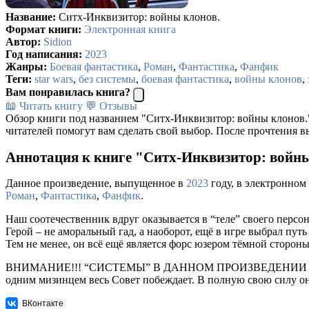
Название:
Ситх-Инквизитор: войны клонов.
Формат книги:
Электронная книга
Автор:
Sidion
Год написания:
2023
Жанры:
Боевая фантастика
,
Роман
,
Фантастика
,
Фанфик
Теги:
star wars
,
без системы
,
боевая фантастика
,
войны клонов
,
Вам понравилась книга?
📖 Читать книгу
💬 Отзывы
Обзор книги под названием "Ситх-Инквизитор: войны клонов.
читателей помогут вам сделать свой выбор. После прочтения в
Аннотация к книге "Ситх-Инквизитор: войны 
Данное произведение, выпущенное в
2023
году, в электронном
Роман
,
Фантастика
,
Фанфик
.
Наш соотечественник вдруг оказывается в “теле” своего персо
Герой – не аморальный гад, а наоборот, ещё в игре выбрал пут
Тем не менее, он всё ещё является форс юзером тёмной стороны
ВНИМАНИЕ!!! “СИСТЕМЫ” В ДАННОМ ПРОИЗВЕДЕНИИ НЕТУ! Герой
одним мизинцем весь Совет побеждает. В полную свою силу он в
ВКонтакте