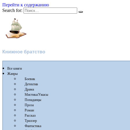
Перейти к содержанию
Search for:
Флибуста
Книжное братство
Все книги
Жанры
Боевик
Детектив
Драма
Мистика/Ужасы
Попаданцы
Проза
Роман
Рассказ
Триллер
Фантастика