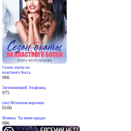
Сезон охоты на
властного босса
0
66
Загнивающий Эльфланд
0
75
(не) Истинная королева
0
100
Измена. Ты меня предал
0
86