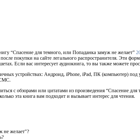
нигу “Спасение для темного, или Попаданка замуж не желает”
2
 pdf) после покупки на сайте легального распространителя. Эти фо
тах. Если вас интересует аудиокнига, то вы также можете прос
ичных устройствах: Андроид, iPhone, iPad, ПК (компьютер) по
 СМС.
миться с обзорами или цитатами из произведения “Спасение для 
сколько эта книга вам подходит и вызывает интерес для чтения.
ж не желает"?
ь?