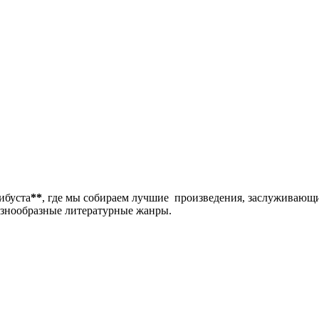
либуста
**
, где мы собираем лучшие произведения, заслуживающ
разнообразные литературные жанры.