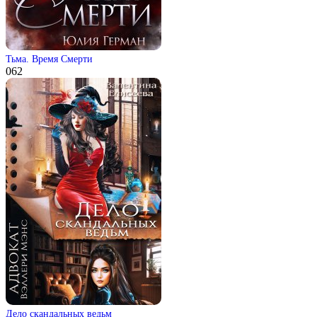
Тьма. Время Смерти
0
62
Дело скандальных ведьм