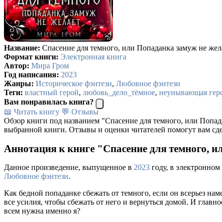
Название:
Спасение для темного, или Попаданка замуж не жел
Формат книги:
Электронная книга
Автор:
Мира Гром
Год написания:
2023
Жанры:
Историческое фэнтези
,
Любовное фэнтези
Теги:
властный герой
,
любовь_дело_тёмное
,
неунывающая гер
Вам понравилась книга?
📖 Читать книгу
💬 Отзывы
Обзор книги под названием "Спасение для темного, или Попад
выбранной книги. Отзывы и оценки читателей помогут вам сде
Аннотация к книге "Спасение для темного, 
Данное произведение, выпущенное в
2023
году, в электронном
Любовное фэнтези
.
Как бедной попаданке сбежать от темного, если он всерьез на
все усилия, чтобы сбежать от него и вернуться домой. И главно
всем нужна именно я?