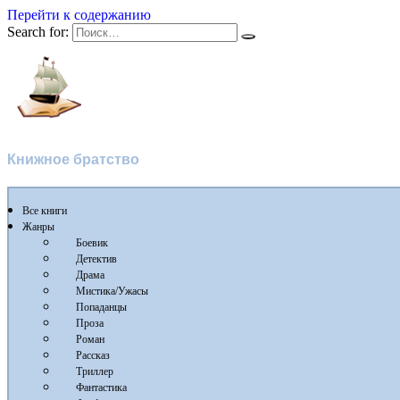
Перейти к содержанию
Search for:
Флибуста
Книжное братство
Все книги
Жанры
Боевик
Детектив
Драма
Мистика/Ужасы
Попаданцы
Проза
Роман
Рассказ
Триллер
Фантастика