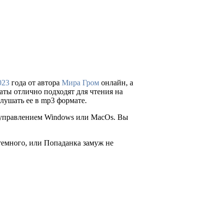
023
года от автора
Мира Гром
онлайн, а
рматы отлично подходят для чтения на
лушать ее в mp3 формате.
д управлением Windows или MacOs. Вы
темного, или Попаданка замуж не