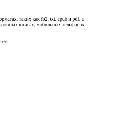
атах, таких как fb2, txt, epub и pdf, а
ктронных книгах, мобильных телефонах,
теля.