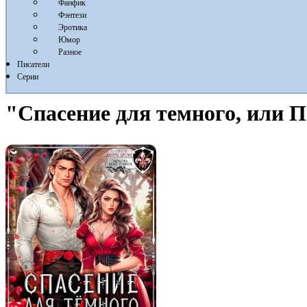
Фанфик
Фэнтези
Эротика
Юмор
Разное
Писатели
Серии
"Спасение для темного, или 