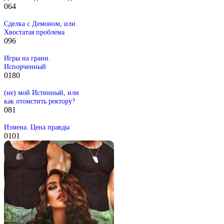
0
64
Сделка с Демоном, или
Хвостатая проблема
0
96
Игры на грани.
Испорченный
0
180
(не) мой Истинный, или
как отомстить ректору?
0
81
Измена. Цена правды
0
101