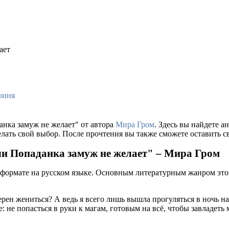
ает
оиня
анка замуж не желает" от автора
Мира Гром
. Здесь вы найдете 
лать свой выбор. После прочтения вы также сможете оставить св
или Попаданка замуж не желает" – Мира Гром
 формате на русском языке. Основным литературным жанром это
мерен жениться? А ведь я всего лишь вышла прогуляться в ночь 
е: не попасться в руки к магам, готовым на всё, чтобы завладеть