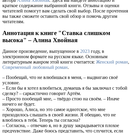
автора
Алина Хвойная
. Здесь вы найдете аннотацию и
краткое содержание выбранной книги. Отзывы и оценки
читателей помогут вам сделать свой выбор. После прочтения
вы также сможете оставить свой обзор и помочь другим
читателям.
Аннотация к книге "Ставка слишком
высока" – Алина Хвойная
Данное произведение, выпущенное в
2023
году, в
электронном формате на русском языке. Основным
литературным жанром этой книги считается:
Женский роман
,
Современный любовный роман
.
– Пообещай, что не влюбишься в меня, – выдвигаю своё
условие.
– Если бы я хотел влюбиться, думаешь я бы заключал с тобой
сделку? – саркастично говорит Артём.
– Просто пообещай мне, – твёрдо стою на своём. – Иначе
ничего не будет.
– Хорошо, Алиса, но это самое идиотское, что мне
приходилось слышать в своей жизни. Я обещаю, что не
влюблюсь в тебя. Теперь ты согласна?
– Согласна, – отвечаю я, но в душу закрадывается плохое
предчувствие. Даже боюсь представить, что случится, если