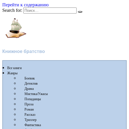
Перейти к содержанию
Search for:
Флибуста
Книжное братство
Все книги
Жанры
Боевик
Детектив
Драма
Мистика/Ужасы
Попаданцы
Проза
Роман
Рассказ
Триллер
Фантастика