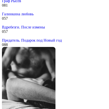
Граф Рысев
0
81
Галинкина любовь
0
57
Вдребезги. После измены
0
57
Предатель. Подарок под Новый год
0
88