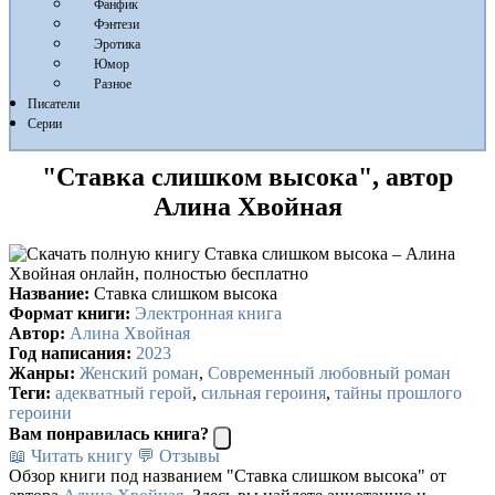
Фанфик
Фэнтези
Эротика
Юмор
Разное
Писатели
Серии
"Ставка слишком высока", автор
Алина Хвойная
Название:
Ставка слишком высока
Формат книги:
Электронная книга
Автор:
Алина Хвойная
Год написания:
2023
Жанры:
Женский роман
,
Современный любовный роман
Теги:
адекватный герой
,
сильная героиня
,
тайны прошлого
героини
Вам понравилась книга?
📖 Читать книгу
💬 Отзывы
Обзор книги под названием "Ставка слишком высока" от