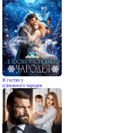
В гостях у
(с)нежного чародея