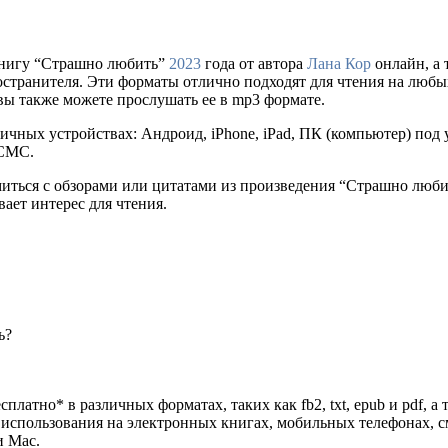
книгу “Страшно любить”
2023
года от автора
Лана Кор
онлайн, а 
распространителя. Эти форматы отлично подходят для чтения на лю
 вы также можете прослушать ее в mp3 формате.
ичных устройствах: Андроид, iPhone, iPad, ПК (компьютер) по
 СМС.
миться с обзорами или цитатами из произведения “Страшно люб
ает интерес для чтения.
ь?
сплатно* в различных форматах, таких как fb2, txt, epub и pdf, 
я использования на электронных книгах, мобильных телефонах, 
и Mac.