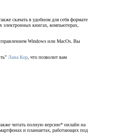
также скачать в удобном для себя формате
бых электронных книгах, компьютерах,
д управлением Windows или MacOs. Вы
ить”
Лана Кор
, что позволит вам
а также читать полную версию* онлайн на
смартфонах и планшетах, работающих под