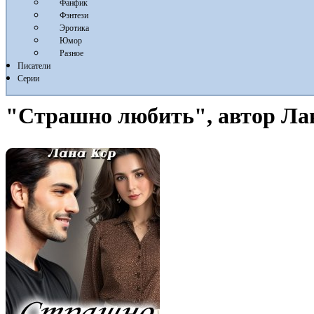
Фанфик
Фэнтези
Эротика
Юмор
Разное
Писатели
Серии
"Страшно любить", автор Ла