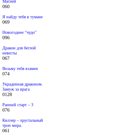
Магией
0
60
Я найду тебя в тумане
0
69
Новогоднее “чудо”
0
96
Дракон для беглой
невесты
0
67
Возьму тебя взамен
0
74
Украденная драконом.
Замуж за врага
0
128
Ранний старт – 3
0
76
Киллер – хрустальный
трон мира.
0
61