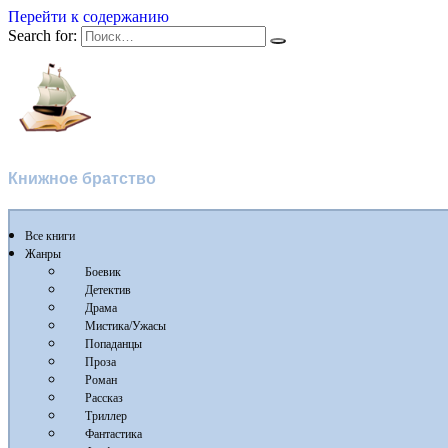
Перейти к содержанию
Search for:
Флибуста
Книжное братство
Все книги
Жанры
Боевик
Детектив
Драма
Мистика/Ужасы
Попаданцы
Проза
Роман
Рассказ
Триллер
Фантастика