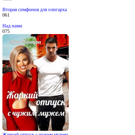
Вторая симфония для олигарха
0
61
Над нами
0
75
Жаркий отпуск с чужим мужем