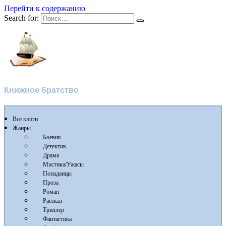
Перейти к содержанию
Search for:
Флибуста
Книжное братство
Все книги
Жанры
Боевик
Детектив
Драма
Мистика/Ужасы
Попаданцы
Проза
Роман
Рассказ
Триллер
Фантастика