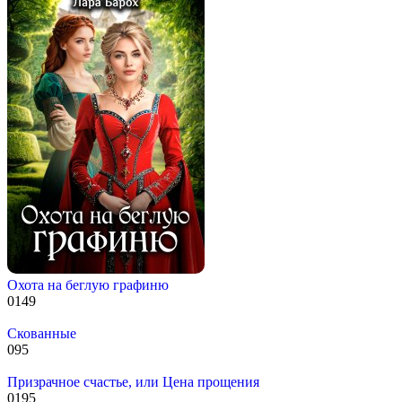
Охота на беглую графиню
0
149
Скованные
0
95
Призрачное счастье, или Цена прощения
0
195