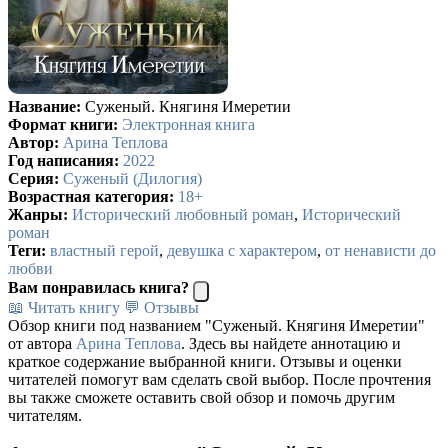
Название:
Суженый. Княгиня Имеретии
Формат книги:
Электронная книга
Автор:
Арина Теплова
Год написания:
2022
Серия:
Суженый (Дилогия)
Возрастная категория:
18+
Жанры:
Исторический любовный роман
,
Исторический
роман
Теги:
властный герой
,
девушка с характером
,
от ненависти до
любви
Вам понравилась книга?
📖 Читать книгу
💬 Отзывы
Обзор книги под названием "Суженый. Княгиня Имеретии"
от автора
Арина Теплова
. Здесь вы найдете аннотацию и
краткое содержание выбранной книги. Отзывы и оценки
читателей помогут вам сделать свой выбор. После прочтения
вы также сможете оставить свой обзор и помочь другим
читателям.