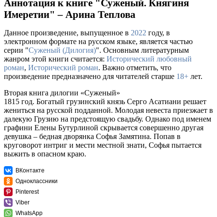
Аннотация к книге "Суженый. Княгиня
Имеретии" – Арина Теплова
Данное произведение, выпущенное в
2022
году, в
электронном формате на русском языке, является частью
серии "
Суженый (Дилогия)
". Основным литературным
жанром этой книги считается:
Исторический любовный
роман
,
Исторический роман
. Важно отметить, что
произведение предназначено для читателей старше
18+
лет.
Вторая книга дилогии «Суженый»
1815 год. Богатый грузинский князь Серго Асатиани решает
жениться на русской подданной. Молодая невеста приезжает в
далекую Грузию на предстоящую свадьбу. Однако под именем
графини Елены Бутурлиной скрывается совершенно другая
девушка – бедная дворянка Софья Замятина. Попав в
круговорот интриг и мести местной знати, Софья пытается
выжить в опасном краю.
ВКонтакте
Одноклассники
Pinterest
Viber
WhatsApp