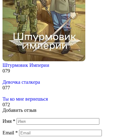
Штурмовик Империи
0
79
Девочка сталкера
0
77
Ты ко мне вернешься
0
72
Добавить отзыв
Имя
*
Email
*