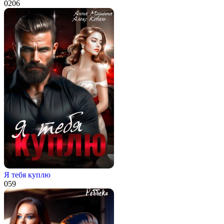
0
206
Я тебя куплю
0
59