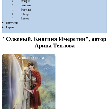
Фанфик
Фэнтези
Эротика
Юмор
Разное
Писатели
Серии
"Суженый. Княгиня Имеретии", автор
Арина Теплова