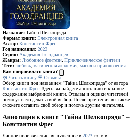
Название:
Тайна Шелкопряда
Формат книги:
Электронная книга
Автор:
Константин Фрес
Год написания:
2023
Серия:
Академия Голодранцев
Жанры:
Любовное фэнтези
,
Приключенческое фэнтези
Теги:
любовь
,
магическая академия
,
магия и приключения
Вам понравилась книга?
📖 Читать книгу
💬 Отзывы
Обзор книги под названием "Тайна Шелкопряда" от автора
Константин Фрес
. Здесь вы найдете аннотацию и краткое
содержание выбранной книги. Отзывы и оценки читателей
помогут вам сделать свой выбор. После прочтения вы также
сможете оставить свой обзор и помочь другим читателям.
Аннотация к книге "Тайна Шелкопряда" –
Константин Фрес
Данное произведение, выпущенное в
2023
году, в