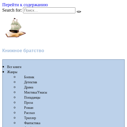
Перейти к содержанию
Search for:
Флибуста
Книжное братство
Все книги
Жанры
Боевик
Детектив
Драма
Мистика/Ужасы
Попаданцы
Проза
Роман
Рассказ
Триллер
Фантастика