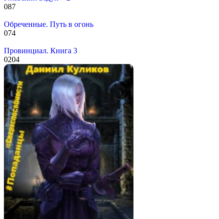
0
87
Обреченные. Путь в огонь
0
74
Провинциал. Книга 3
0
204