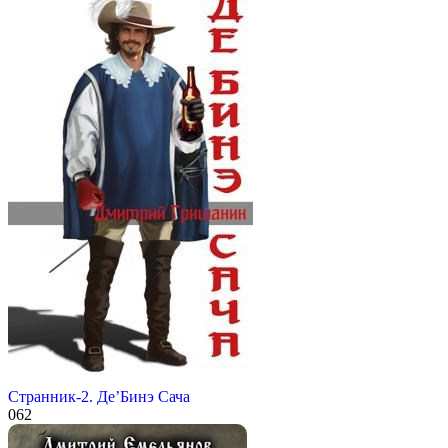
Странник-2. Де’Бинэ Сача
0
62