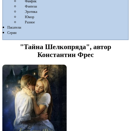
Фанфик
Фэнтези
Эротика
Юмор
Разное
Писатели
Серии
"Тайна Шелкопряда", автор
Константин Фрес