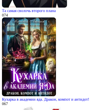
Та самая сволочь второго плана
0
74
Кухарка в академии яда. Дракон, компот и антидот!
0
67