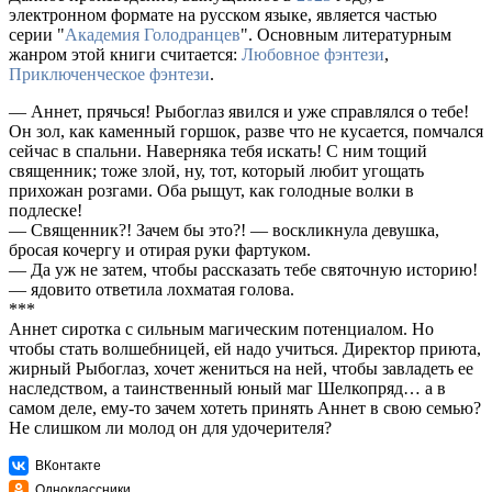
электронном формате на русском языке, является частью
серии "
Академия Голодранцев
". Основным литературным
жанром этой книги считается:
Любовное фэнтези
,
Приключенческое фэнтези
.
— Аннет, прячься! Рыбоглаз явился и уже справлялся о тебе!
Он зол, как каменный горшок, разве что не кусается, помчался
сейчас в спальни. Наверняка тебя искать! С ним тощий
священник; тоже злой, ну, тот, который любит угощать
прихожан розгами. Оба рыщут, как голодные волки в
подлеске!
— Священник?! Зачем бы это?! — воскликнула девушка,
бросая кочергу и отирая руки фартуком.
— Да уж не затем, чтобы рассказать тебе святочную историю!
— ядовито ответила лохматая голова.
***
Аннет сиротка с сильным магическим потенциалом. Но
чтобы стать волшебницей, ей надо учиться. Директор приюта,
жирный Рыбоглаз, хочет жениться на ней, чтобы завладеть ее
наследством, а таинственный юный маг Шелкопряд… а в
самом деле, ему-то зачем хотеть принять Аннет в свою семью?
Не слишком ли молод он для удочерителя?
ВКонтакте
Одноклассники