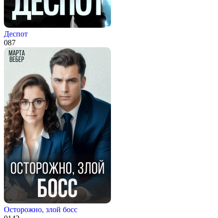
Деспот
0
87
Осторожно, злой босс