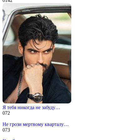
0
142
Я тебя никогда не забуду…
0
72
Не грози мертвому кварталу…
0
73