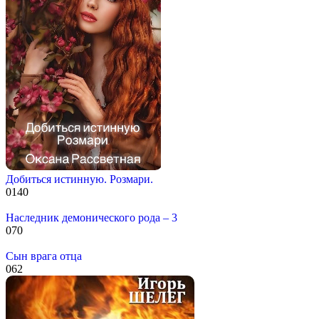
Добиться истинную. Розмари.
0
140
Наследник демонического рода – 3
0
70
Сын врага отца
0
62