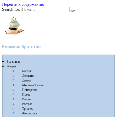
Перейти к содержанию
Search for:
Флибуста
Книжное братство
Все книги
Жанры
Боевик
Детектив
Драма
Мистика/Ужасы
Попаданцы
Проза
Роман
Рассказ
Триллер
Фантастика