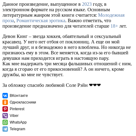
Данное произведение, выпущенное в
2023
году, в
электронном формате на русском языке. Основным
литературным жанром этой книги считается:
Молодежная
проза
,
Романтическая эротика
. Важно отметить, что
произведение предназначено для читателей старше
18+
лет.
Девон Кинг – звезда хоккея, обаятельный и сексуальный
красавец. У него нет отбоя от поклонниц. А еще он мой
лучший друг, и я безнадежно в него влюблена. Но никогда не
признаюсь ему в этом. Все меняется, когда из-за его бывшей
девушки нам приходится играть в настоящую пару.
Как мне выдержать три месяца фальшивых отношений с ним,
когда я сгораю от его прикосновений? А он ничего, кроме
дружбы, ко мне не чувствует.
За обложку спасибо любимой Соле Рэйн ❤❤❤
ВКонтакте
Одноклассники
Pinterest
Viber
WhatsApp
Telegram