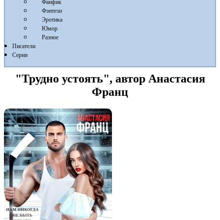
Фанфик
Фэнтези
Эротика
Юмор
Разное
Писатели
Серии
"Трудно устоять", автор Анастасия
Франц