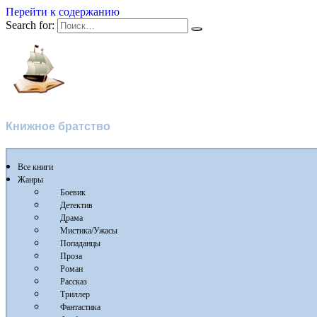
Перейти к содержанию
Search for:
Флибуста
Книжное братство
Все книги
Жанры
Боевик
Детектив
Драма
Мистика/Ужасы
Попаданцы
Проза
Роман
Рассказ
Триллер
Фантастика