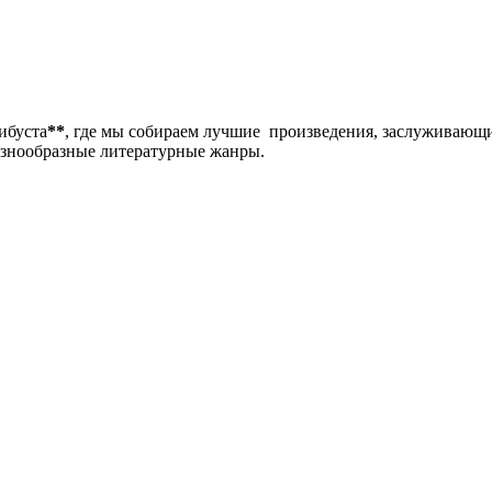
либуста
**
, где мы собираем лучшие произведения, заслуживающ
разнообразные литературные жанры.