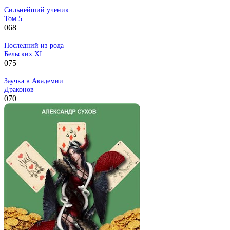
Сильнейший ученик.
Том 5
0
68
Последний из рода
Бельских XI
0
75
Заучка в Академии
Драконов
0
70