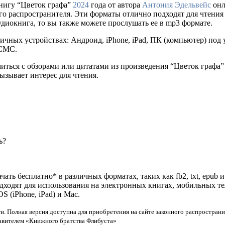
нигу “Цветок графа”
2024
года от автора
Антония Эдельвейс
онл
ального распространителя. Эти форматы отлично подходят для чтен
удиокнига, то вы также можете прослушать ее в mp3 формате.
ичных устройствах: Андроид, iPhone, iPad, ПК (компьютер) по
 СМС.
миться с обзорами или цитатами из произведения “Цветок графа
ызывает интерес для чтения.
ь?
ать бесплатно* в различных форматах, таких как fb2, txt, epub 
одходят для использования на электронных книгах, мобильных т
 (iPhone, iPad) и Mac.
и. Полная версия доступна для приобретения на сайте законного распространи
тавителем «Книжного братства Флибуста»