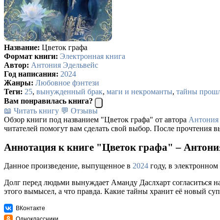
Название:
Цветок графа
Формат книги:
Электронная книга
Автор:
Антония Эдельвейс
Год написания:
2024
Жанры:
Любовное фэнтези
Теги:
25
,
вынужденный брак
,
маги и некроманты
,
тайны прошл
Вам понравилась книга?
📖 Читать книгу
💬 Отзывы
Обзор книги под названием "Цветок графа" от автора
Антония
читателей помогут вам сделать свой выбор. После прочтения в
Аннотация к книге "Цветок графа" – Антони
Данное произведение, выпущенное в
2024
году, в электронном
Долг перед людьми вынуждает Аманду Даслхарт согласиться на б
этого вымысел, а что правда. Какие тайны хранит её новый суп
ВКонтакте
Одноклассники