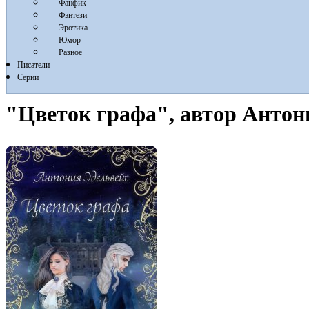
Фанфик
Фэнтези
Эротика
Юмор
Разное
Писатели
Серии
"Цветок графа", автор Антон