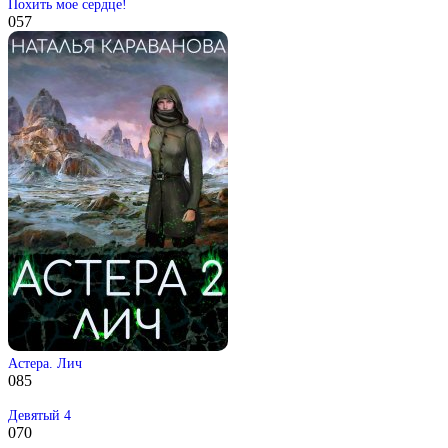
Похить мое сердце!
0
57
Астера. Лич
0
85
Девятый 4
0
70