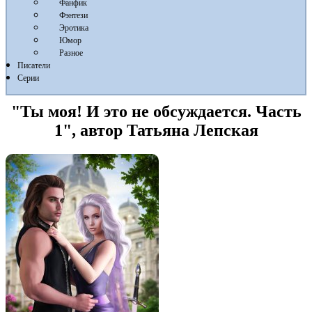
Фанфик
Фэнтези
Эротика
Юмор
Разное
Писатели
Серии
"Ты моя! И это не обсуждается. Часть
1", автор Татьяна Лепская