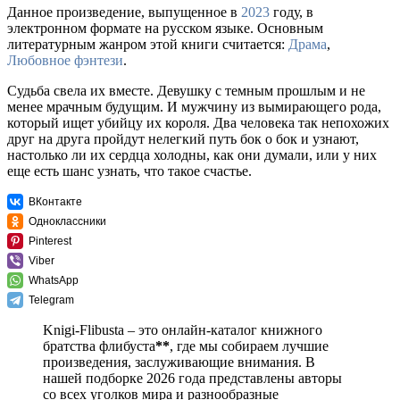
Данное произведение, выпущенное в
2023
году, в
электронном формате на русском языке. Основным
литературным жанром этой книги считается:
Драма
,
Любовное фэнтези
.
Судьба свела их вместе. Девушку с темным прошлым и не
менее мрачным будущим. И мужчину из вымирающего рода,
который ищет убийцу их короля. Два человека так непохожих
друг на друга пройдут нелегкий путь бок о бок и узнают,
настолько ли их сердца холодны, как они думали, или у них
еще есть шанс узнать, что такое счастье.
ВКонтакте
Одноклассники
Pinterest
Viber
WhatsApp
Telegram
Knigi-Flibusta – это онлайн-каталог книжного
братства флибуста
**
, где мы собираем лучшие
произведения, заслуживающие внимания. В
нашей подборке 2026 года представлены авторы
со всех уголков мира и разнообразные