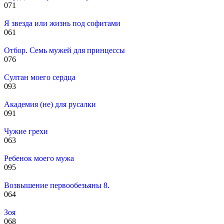
0
71
Я звезда или жизнь под софитами
0
61
Отбор. Семь мужей для принцессы
0
76
Султан моего сердца
0
93
Академия (не) для русалки
0
91
Чужие грехи
0
63
Ребенок моего мужа
0
95
Возвышение первообезьяны 8.
0
64
Зоя
0
68