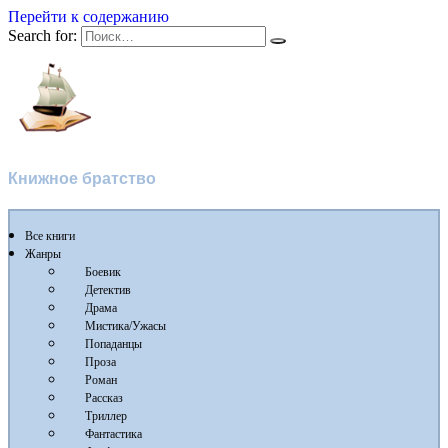
Перейти к содержанию
Search for:
Флибуста
Книжное братство
Все книги
Жанры
Боевик
Детектив
Драма
Мистика/Ужасы
Попаданцы
Проза
Роман
Рассказ
Триллер
Фантастика