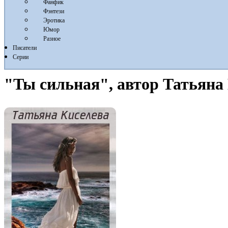
Фанфик
Фэнтези
Эротика
Юмор
Разное
Писатели
Серии
"Ты сильная", автор Татьяна