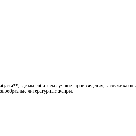
либуста
**
, где мы собираем лучшие произведения, заслуживающ
разнообразные литературные жанры.