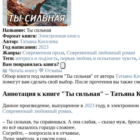
Название:
Ты сильная
Формат книги:
Электронная книга
Автор:
Татьяна Киселева
Год написания:
2023
Жанры:
Современная проза
,
Современный любовный роман
Теги:
интрига и подлость
,
первая любовь и испытание чувств
,
Вам понравилась книга?
📖 Читать книгу
💬 Отзывы
Обзор книги под названием "Ты сильная" от автора
Татьяна Ки
помогут вам сделать свой выбор. После прочтения вы также см
Аннотация к книге "Ты сильная" – Татьяна 
Данное произведение, выпущенное в
2023
году, в электронном
Современный любовный роман
.
– Ты сильная, ты справишься. А она слабая, – сказал муж, бро
но всё оказалось гораздо сложнее.
Согрейте, – попросила я в отчаянье,
Душа замёрзла, я совсем одна…