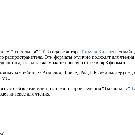
нигу “Ты сильная”
2023
года от автора
Татьяна Киселева
онлайн, 
ального распространителя. Эти форматы отлично подходят для чтен
удиокнига, то вы также можете прослушать ее в mp3 формате.
ичных устройствах: Андроид, iPhone, iPad, ПК (компьютер) по
 СМС.
миться с обзорами или цитатами из произведения “Ты сильная”
Т
ает интерес для чтения.
ь?