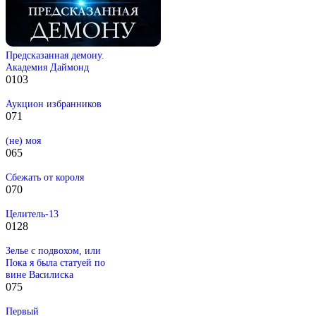
Предсказанная демону.
Академия Даймонд
0
103
Аукцион избранников
0
71
(не) моя
0
65
Сбежать от короля
0
70
Целитель-13
0
128
Зелье с подвохом, или
Пока я была статуей по
вине Василиска
0
75
Первый