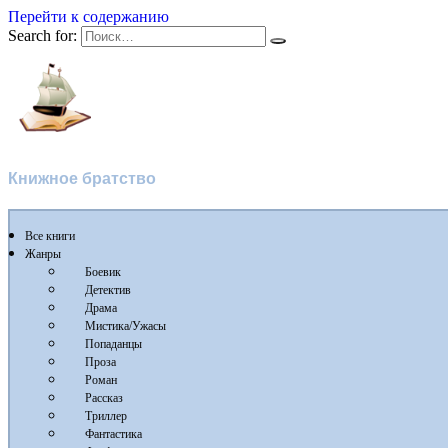
Перейти к содержанию
Search for:
Флибуста
Книжное братство
Все книги
Жанры
Боевик
Детектив
Драма
Мистика/Ужасы
Попаданцы
Проза
Роман
Рассказ
Триллер
Фантастика