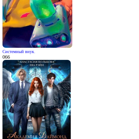
Системный внук.
0
66