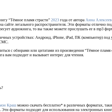
нигу “Тёмное пламя страсти”
2023
года от автора
Анна Алексеев
упки на сайте легального распространителя. Эти форматы отлично 
ресует аудиокнига, то вы также можете прослушать ее в mp3 фор
ичных устройствах: Андроид, iPhone, iPad, ПК (компьютер) по
 СМС.
миться с обзорами или цитатами из произведения “Тёмное пламя
ига вам подходит и вызывает интерес для чтения.
ь?
мон Краш
можно скачать бесплатно* в различных форматах, таких к
. Эти форматы подходят для использования на электронных кни