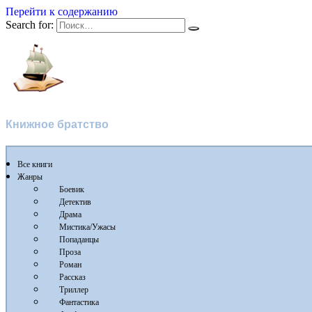
Перейти к содержанию
Search for:
Флибуста
Книжное братство
Все книги
Жанры
Боевик
Детектив
Драма
Мистика/Ужасы
Попаданцы
Проза
Роман
Рассказ
Триллер
Фантастика