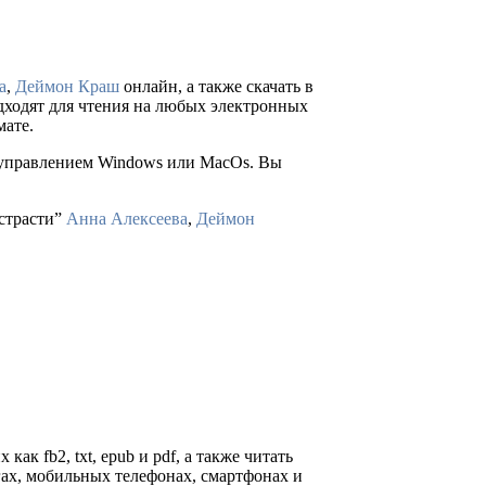
а
,
Деймон Краш
онлайн, а также скачать в
подходят для чтения на любых электронных
мате.
д управлением Windows или MacOs. Вы
 страсти”
Анна Алексеева
,
Деймон
ак fb2, txt, epub и pdf, а также читать
гах, мобильных телефонах, смартфонах и