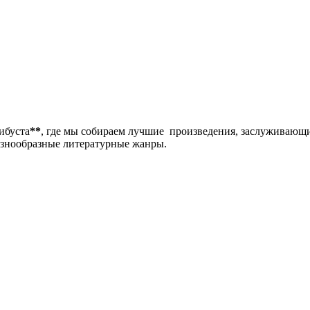
либуста
**
, где мы собираем лучшие произведения, заслуживающ
разнообразные литературные жанры.