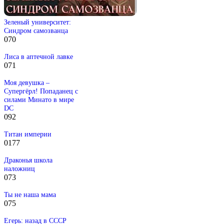
Зеленый университет:
Синдром самозванца
0
70
Лиса в аптечной лавке
0
71
Моя девушка –
Супергёрл! Попаданец с
силами Минато в мире
DC
0
92
Титан империи
0
177
Драконья школа
наложниц
0
73
Ты не наша мама
0
75
Егерь: назад в СССР