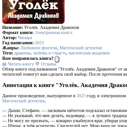
Название:
Уголёк. Академия Драконов
Формат книги:
Электронная книга
Автор:
Чинара
Год написания:
2023
Жанры:
Любовное фэнтези
,
Магический детектив
Теги:
драконы
,
любовь и страсть
,
магическая академия
Вам понравилась книга?
📖 Читать книгу
💬 Отзывы
Обзор книги под названием "Уголёк. Академия Драконов" от а
читателей помогут вам сделать свой выбор. После прочтения в
Аннотация к книге "Уголёк. Академия Драко
Данное произведение, выпущенное в
2023
году, в электронном
Магический детектив
.
— Дыши, Стефани. — ласковым шёпотом подсказал остановивш
— Не указывай, что мне делать, недоящер. — в лучших традиц
— Не могу не признать, — коварно улыбнулся враг, убирая упа
— Шапье, я тебя испепелю. Свидетелей нет. Мою вину не дока