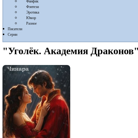
Фанфик
Фэнтези
Эротика
Юмор
Разное
Писатели
Серии
"Уголёк. Академия Драконов"