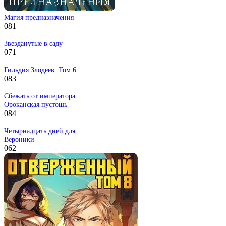
Магия предназначения
0
81
Звезданутые в саду
0
71
Гильдия Злодеев. Том 6
0
83
Сбежать от императора.
Ороканская пустошь
0
84
Четырнадцать дней для
Вероники
0
62