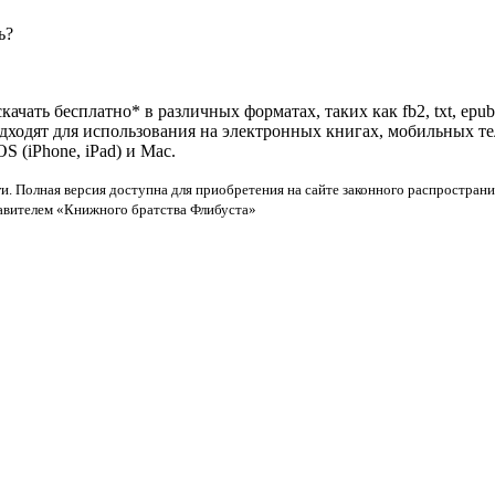
ь?
ачать бесплатно* в различных форматах, таких как fb2, txt, epu
одходят для использования на электронных книгах, мобильных т
 (iPhone, iPad) и Mac.
и. Полная версия доступна для приобретения на сайте законного распространи
тавителем «Книжного братства Флибуста»