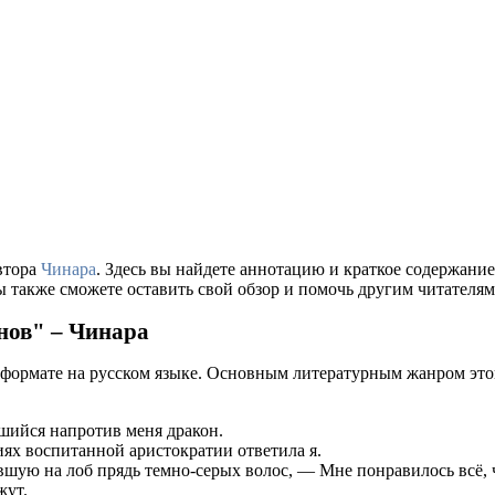
втора
Чинара
. Здесь вы найдете аннотацию и краткое содержан
ы также сможете оставить свой обзор и помочь другим читателям
нов" – Чинара
 формате на русском языке. Основным литературным жанром это
ийся напротив меня дракон.
иях воспитанной аристократии ответила я.
вшую на лоб прядь темно-серых волос, — Мне понравилось всё, 
жут.