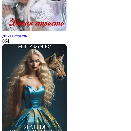
Дикая страсть
0
64