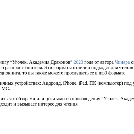
нигу “Уголёк. Академия Драконов”
2023
года от автора
Чинара
о
ального распространителя. Эти форматы отлично подходят для чтен
удиокнига, то вы также можете прослушать ее в mp3 формате.
ичных устройствах: Андроид, iPhone, iPad, ПК (компьютер) по
 СМС.
миться с обзорами или цитатами из произведения “Уголёк. Акад
дходит и вызывает интерес для чтения.