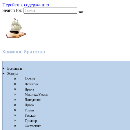
Перейти к содержанию
Search for:
Флибуста
Книжное братство
Все книги
Жанры
Боевик
Детектив
Драма
Мистика/Ужасы
Попаданцы
Проза
Роман
Рассказ
Триллер
Фантастика