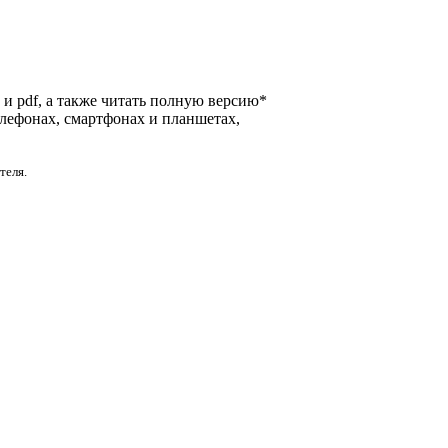
b и pdf, а также читать полную версию*
елефонах, смартфонах и планшетах,
теля.