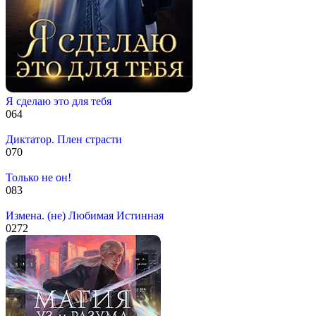
Я сделаю это для тебя
0
64
Диктатор. Плен страсти
0
70
Только не он!
0
83
Измена. (не) Любимая Истинная
0
272