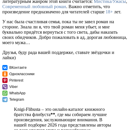
литературным жанром этой книги считается:
Мистика/Ужасы
,
Современный любовный роман
. Важно отметить, что
произведение предназначено для читателей старше
18+
лет.
У нас была счастливая семья, пока ты не завел роман на
стороне. Знала ли я, что твой роман меня убьет, и мне
буквально придётся вернуться с того света, дабы наказать
своих обидчиков. Добро пожаловать в ад, дорогая любовница,
моего мужа…
Друзья, буду рада вашей поддержке, ставьте звёздочки и
лайки)
ВКонтакте
Одноклассники
Pinterest
Viber
WhatsApp
Telegram
Knigi-Flibusta – это онлайн-каталог книжного
братства флибуста
**
, где мы собираем лучшие
произведения, заслуживающие внимания. В
нашей подборке 2026 года представлены авторы