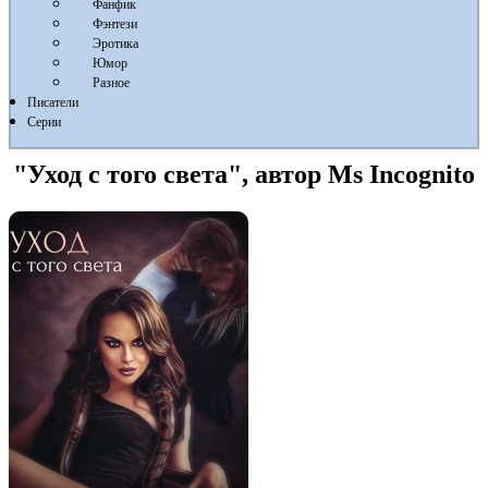
Фанфик
Фэнтези
Эротика
Юмор
Разное
Писатели
Серии
"Уход с того света", автор Ms Incognito