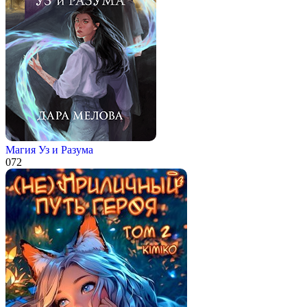
Магия Уз и Разума
0
72