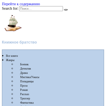
Перейти к содержанию
Search for:
Флибуста
Книжное братство
Все книги
Жанры
Боевик
Детектив
Драма
Мистика/Ужасы
Попаданцы
Проза
Роман
Рассказ
Триллер
Фантастика