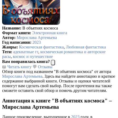
Название:
В объятиях космоса
Формат книги:
Электронная книга
Автор:
Мирослава Артемьева
Год написания:
2023
Жанры:
Космическая фантастика
,
Любовная фантастика
Теги:
адекватные гг
,
космическая романтика и авторские
расы
,
космос и путешествие
Вам понравилась книга?
📖 Читать книгу
💬 Отзывы
Обзор книги под названием "В объятиях космоса" от автора
Мирослава Артемьева
. Здесь вы найдете аннотацию и краткое
содержание выбранной книги. Отзывы и оценки читателей
помогут вам сделать свой выбор. После прочтения вы также
сможете оставить свой обзор и помочь другим читателям.
Аннотация к книге "В объятиях космоса" –
Мирослава Артемьева
Данное произведение, выпущенное в
2023
году, в