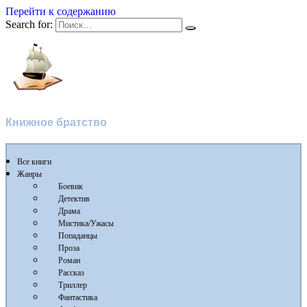
Перейти к содержанию
Search for:
Флибуста
Книжное братство
Все книги
Жанры
Боевик
Детектив
Драма
Мистика/Ужасы
Попаданцы
Проза
Роман
Рассказ
Триллер
Фантастика