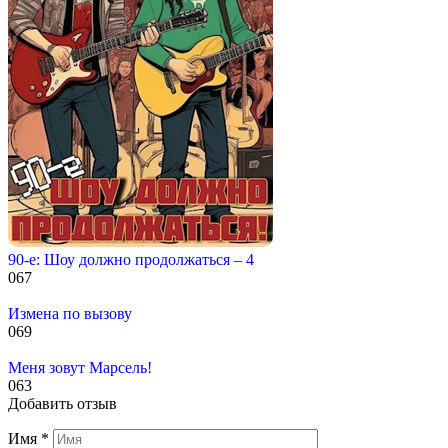
90-е: Шоу должно продолжаться – 4
0
67
Измена по вызову
0
69
Меня зовут Марсель!
0
63
Добавить отзыв
Имя
*