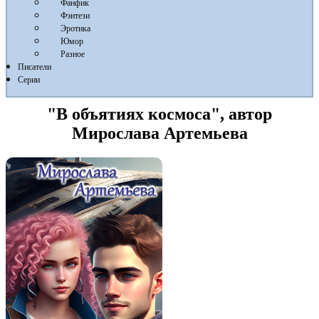
Фанфик
Фэнтези
Эротика
Юмор
Разное
Писатели
Серии
"В объятиях космоса", автор
Мирослава Артемьева