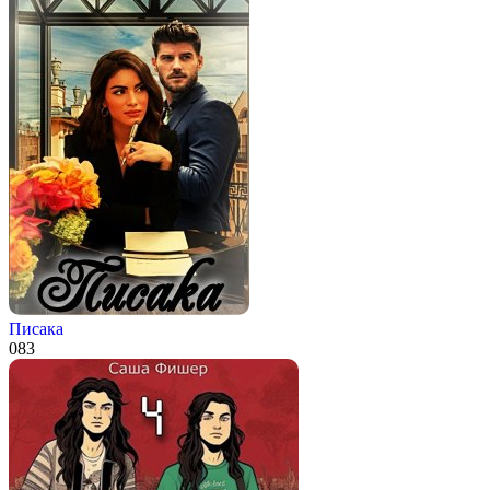
Писака
0
83