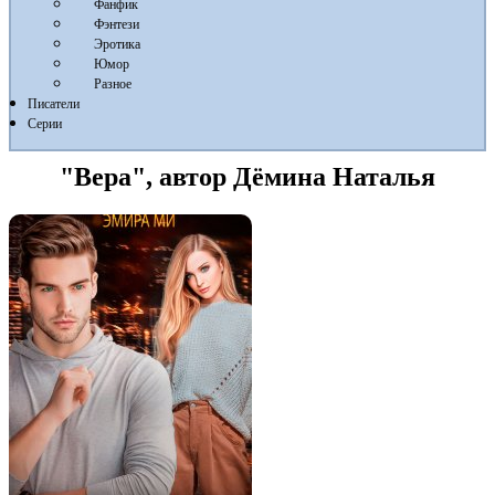
Фанфик
Фэнтези
Эротика
Юмор
Разное
Писатели
Серии
"Вера", автор Дёмина Наталья