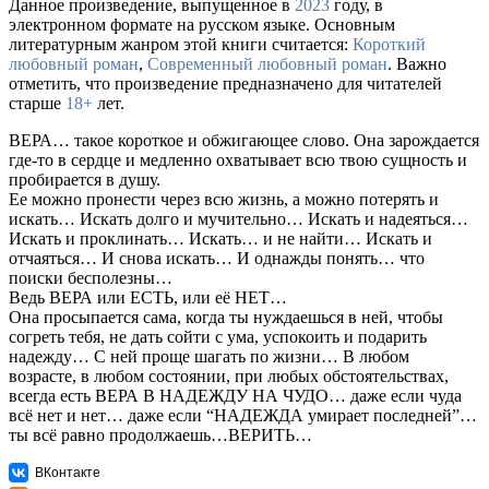
Данное произведение, выпущенное в
2023
году, в
электронном формате на русском языке. Основным
литературным жанром этой книги считается:
Короткий
любовный роман
,
Современный любовный роман
. Важно
отметить, что произведение предназначено для читателей
старше
18+
лет.
ВЕРА… такое короткое и обжигающее слово. Она зарождается
где-то в сердце и медленно охватывает всю твою сущность и
пробирается в душу.
Ее можно пронести через всю жизнь, а можно потерять и
искать… Искать долго и мучительно… Искать и надеяться…
Искать и проклинать… Искать… и не найти… Искать и
отчаяться… И снова искать… И однажды понять… что
поиски бесполезны…
Ведь ВЕРА или ЕСТЬ, или её НЕТ…
Она просыпается сама, когда ты нуждаешься в ней, чтобы
согреть тебя, не дать сойти с ума, успокоить и подарить
надежду… С ней проще шагать по жизни… В любом
возрасте, в любом состоянии, при любых обстоятельствах,
всегда есть ВЕРА В НАДЕЖДУ НА ЧУДО… даже если чуда
всё нет и нет… даже если “НАДЕЖДА умирает последней”…
ты всё равно продолжаешь…ВЕРИТЬ…
ВКонтакте