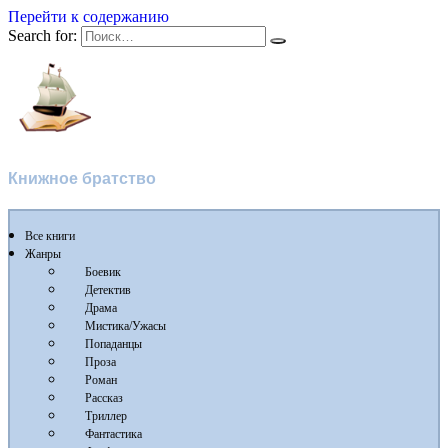
Перейти к содержанию
Search for:
Флибуста
Книжное братство
Все книги
Жанры
Боевик
Детектив
Драма
Мистика/Ужасы
Попаданцы
Проза
Роман
Рассказ
Триллер
Фантастика