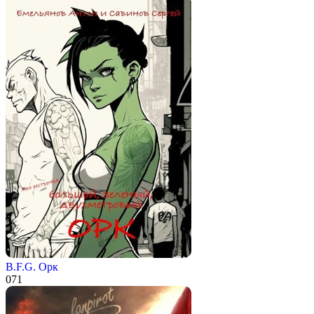
B.F.G. Орк
0
71