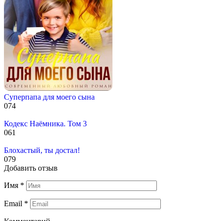
Суперпапа для моего сына
0
74
Кодекс Наёмника. Том 3
0
61
Блохастый, ты достал!
0
79
Добавить отзыв
Имя
*
Email
*