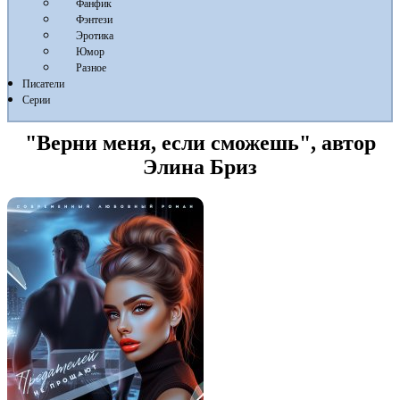
Фанфик
Фэнтези
Эротика
Юмор
Разное
Писатели
Серии
"Верни меня, если сможешь", автор
Элина Бриз