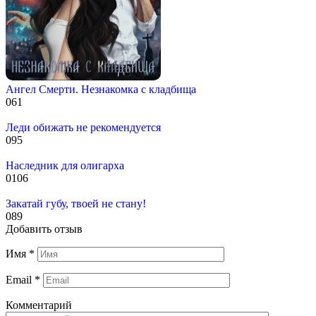
Ангел Смерти. Незнакомка с кладбища
0
61
Леди обижать не рекомендуется
0
95
Наследник для олигарха
0
106
Закатай губу, твоей не стану!
0
89
Добавить отзыв
Имя
*
Email
*
Комментарий