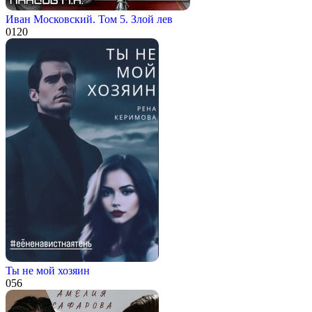
Иван Московский. Том 5. Злой лев
0
120
Ты не мой хозяин
0
56