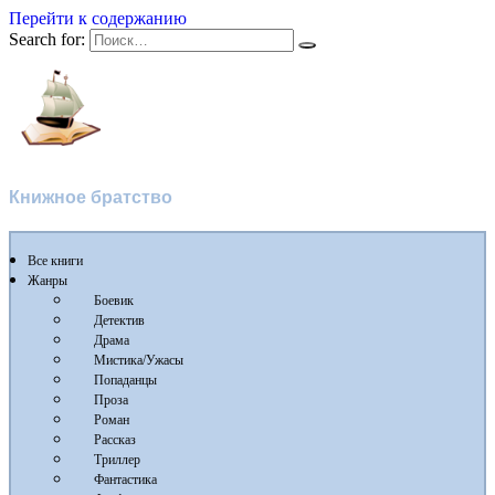
Перейти к содержанию
Search for:
Флибуста
Книжное братство
Все книги
Жанры
Боевик
Детектив
Драма
Мистика/Ужасы
Попаданцы
Проза
Роман
Рассказ
Триллер
Фантастика