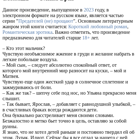
Данное произведение, выпущенное в
2023
году, в
электронном формате на русском языке, является частью
серии "
Предателей (не) прощают
". Основным литературным
жанром этой книги считается:
Короткий любовный роман
,
Романтическая эротика
. Важно отметить, что произведение
предназначено для читателей старше
18+
лет.
– Кто этот мальчик?
Чувствую необъяснимое жжение в груди и желание набрать в
легкие побольше воздуха.
– Мой сын, – следует абсолютно спокойный ответ, от
которого мой внутренний мир разносит на куски, – мой и
Матвея.
Чувствую еще один жесткий удар в солнечное сплетение и
зажмуриваюсь от боли.
– Как же так? – шепчу себе под нос, но Ульяна прекрасно меня
слышит.
– Так бывает, Ярослав, – добавляет с равнодушной улыбкой, –
в счастливых браках всегда рождаются дети.
Она буквально расстреливает меня своими словами.
Безжалостно и метко бьет точно в цель, оставляю за собой
руины.
Я знаю, что не хотел детей раньше и постоянно твердил ей об
этом. Дурак. Идиот. Сейчас бы я все отдал за нашего с ней