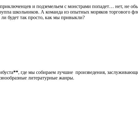
приключенцев и подземельем с монстрами попадет… нет, не об
группа школьников. А команда из опытных моряков торгового фло
е ли будет так просто, как мы привыкли?
либуста
**
, где мы собираем лучшие произведения, заслуживающ
разнообразные литературные жанры.