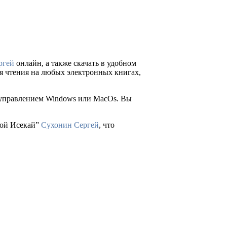
ргей
онлайн, а также скачать в удобном
 для чтения на любых электронных книгах,
д управлением Windows или MacOs. Вы
кой Исекай”
Сухонин Сергей
, что