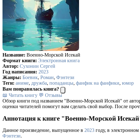
Название:
Военно-Морской Исекай
Формат книги:
Электронная книга
Автор:
Сухонин Сергей
Год написания:
2023
Жанры:
Боевик
,
Роман
,
Фэнтези
Теги:
аниме
,
дружба
,
попаданцы
,
фанфик на фанфики
,
юмор
Вам понравилась книга?
📖 Читать книгу
💬 Отзывы
Обзор книги под названием "Военно-Морской Исекай" от авто
оценки читателей помогут вам сделать свой выбор. После проч
Аннотация к книге "Военно-Морской Исекай
Данное произведение, выпущенное в
2023
году, в электронном
Фэнтези
.