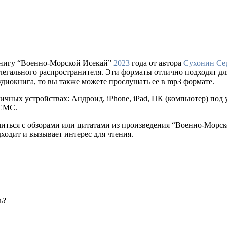
книгу “Военно-Морской Исекай”
2023
года от автора
Сухонин Се
сайте легального распространителя. Эти форматы отлично подходят
удиокнига, то вы также можете прослушать ее в mp3 формате.
ичных устройствах: Андроид, iPhone, iPad, ПК (компьютер) по
 СМС.
омиться с обзорами или цитатами из произведения “Военно-Морс
дходит и вызывает интерес для чтения.
ь?