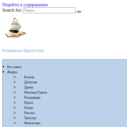
Перейти к содержанию
Search for:
Флибуста
Книжное братство
Все книги
Жанры
Боевик
Детектив
Драма
Мистика/Ужасы
Попаданцы
Проза
Роман
Рассказ
Триллер
Фантастика