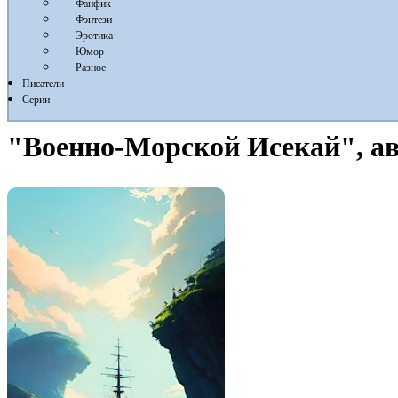
Фанфик
Фэнтези
Эротика
Юмор
Разное
Писатели
Серии
"Военно-Морской Исекай", ав