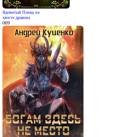
Ядовитый Плющ на
хвосте дракона
0
69