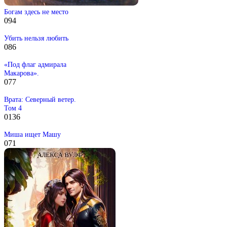
Богам здесь не место
0
94
Убить нельзя любить
0
86
«Под флаг адмирала
Макарова».
0
77
Врата: Северный ветер.
Том 4
0
136
Миша ищет Машу
0
71