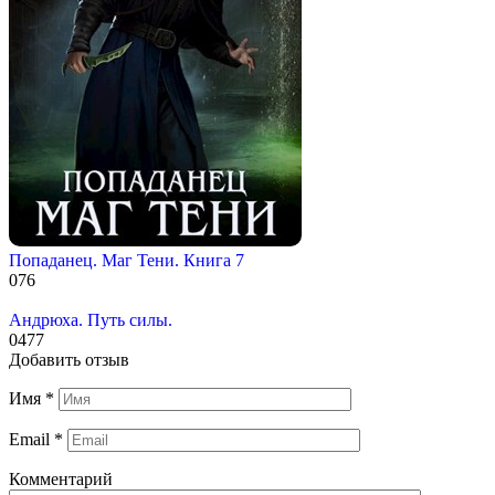
Попаданец. Маг Тени. Книга 7
0
76
Андрюха. Путь силы.
0
477
Добавить отзыв
Имя
*
Email
*
Комментарий