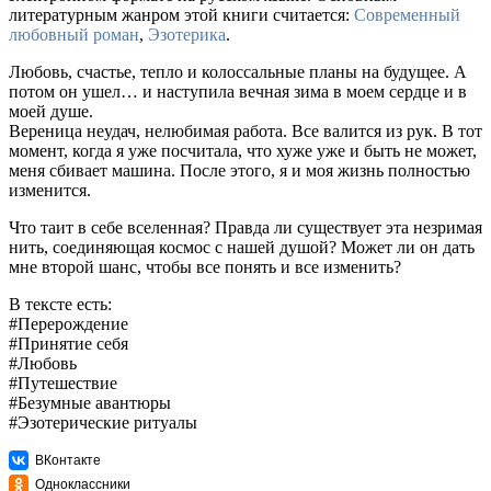
литературным жанром этой книги считается:
Современный
любовный роман
,
Эзотерика
.
Любовь, счастье, тепло и колоссальные планы на будущее. А
потом он ушел… и наступила вечная зима в моем сердце и в
моей душе.
Вереница неудач, нелюбимая работа. Все валится из рук. В тот
момент, когда я уже посчитала, что хуже уже и быть не может,
меня сбивает машина. После этого, я и моя жизнь полностью
изменится.
Что таит в себе вселенная? Правда ли существует эта незримая
нить, соединяющая космос с нашей душой? Может ли он дать
мне второй шанс, чтобы все понять и все изменить?
В тексте есть:
#Перерождение
#Принятие себя
#Любовь
#Путешествие
#Безумные авантюры
#Эзотерические ритуалы
ВКонтакте
Одноклассники