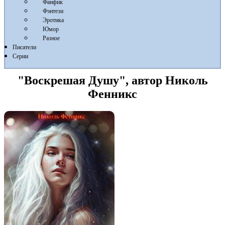
Фанфик
Фэнтези
Эротика
Юмор
Разное
Писатели
Серии
"Воскрешая Душу", автор Николь
Фенникс