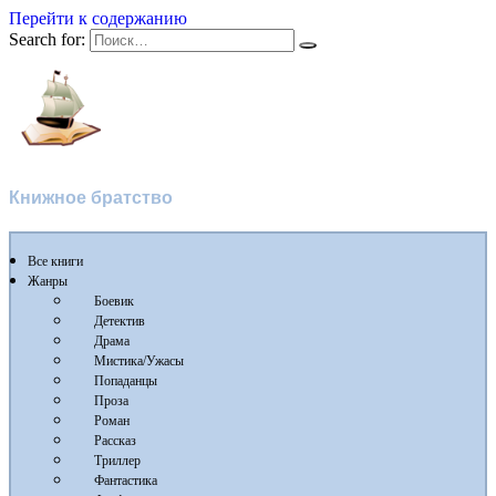
Перейти к содержанию
Search for:
Флибуста
Книжное братство
Все книги
Жанры
Боевик
Детектив
Драма
Мистика/Ужасы
Попаданцы
Проза
Роман
Рассказ
Триллер
Фантастика