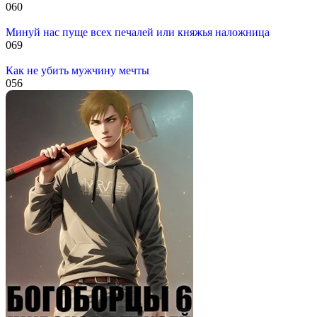
0
60
Минуй нас пуще всех печалей или княжья наложница
0
69
Как не убить мужчину мечты
0
56