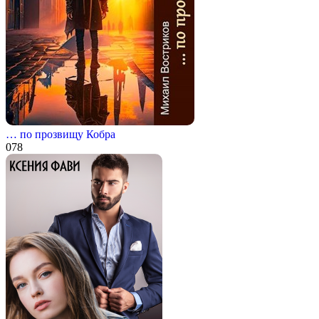
… по прозвищу Кобра
0
78