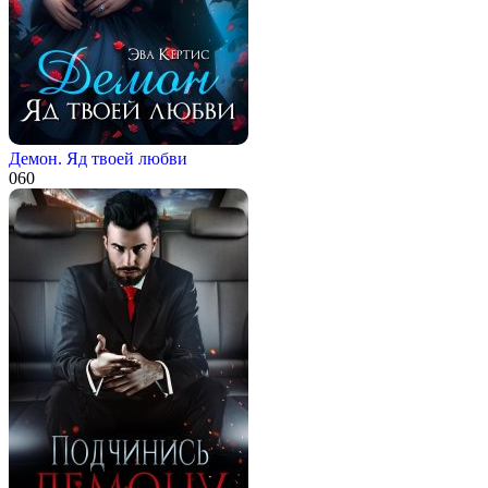
Демон. Яд твоей любви
0
60