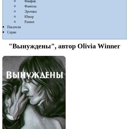
Фанфик
Фэнтези
Эротика
Юмор
Разное
Писатели
Серии
"Вынуждены", автор Olivia Winner