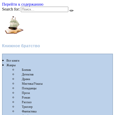
Перейти к содержанию
Search for:
Флибуста
Книжное братство
Все книги
Жанры
Боевик
Детектив
Драма
Мистика/Ужасы
Попаданцы
Проза
Роман
Рассказ
Триллер
Фантастика