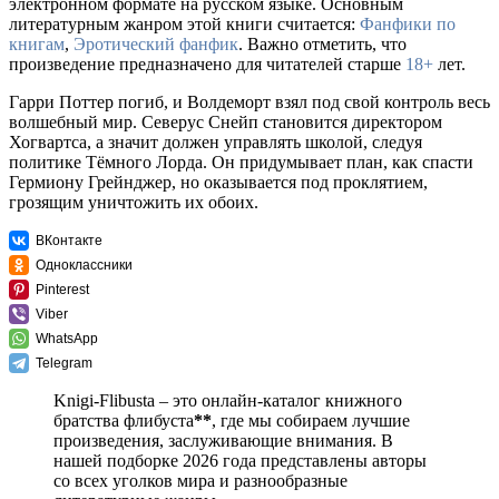
электронном формате на русском языке. Основным
литературным жанром этой книги считается:
Фанфики по
книгам
,
Эротический фанфик
. Важно отметить, что
произведение предназначено для читателей старше
18+
лет.
Гарри Поттер погиб, и Волдеморт взял под свой контроль весь
волшебный мир. Северус Снейп становится директором
Хогвартса, а значит должен управлять школой, следуя
политике Тёмного Лорда. Он придумывает план, как спасти
Гермиону Грейнджер, но оказывается под проклятием,
грозящим уничтожить их обоих.
ВКонтакте
Одноклассники
Pinterest
Viber
WhatsApp
Telegram
Knigi-Flibusta – это онлайн-каталог книжного
братства флибуста
**
, где мы собираем лучшие
произведения, заслуживающие внимания. В
нашей подборке 2026 года представлены авторы
со всех уголков мира и разнообразные