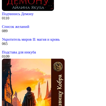
Подчинись Демону
0
110
Список желаний
0
89
Укротитель миров II: магия и кровь
0
65
Подстава для инкуба
0
109