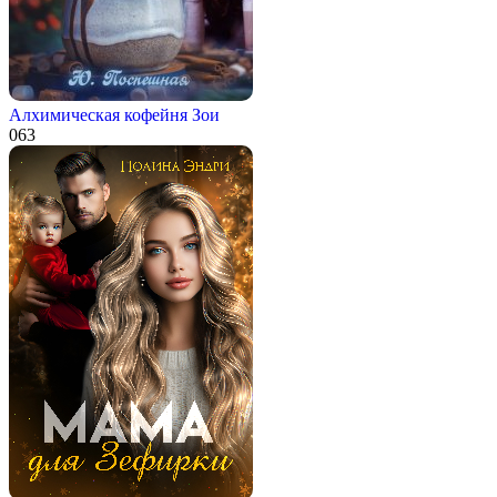
Алхимическая кофейня Зои
0
63