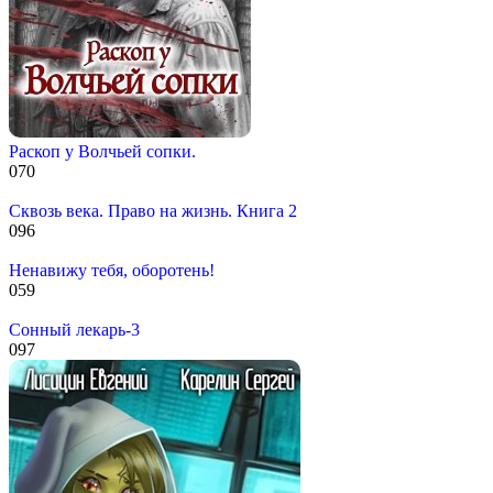
Раскоп у Волчьей сопки.
0
70
Сквозь века. Право на жизнь. Книга 2
0
96
Ненавижу тебя, оборотень!
0
59
Сонный лекарь-3
0
97