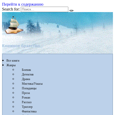
Перейти к содержанию
Search for:
Флибуста
Книжное братство
Все книги
Жанры
Боевик
Детектив
Драма
Мистика/Ужасы
Попаданцы
Проза
Роман
Рассказ
Триллер
Фантастика