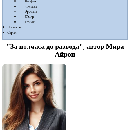
Фанфик
Фэнтези
Эротика
Юмор
Разное
Писатели
Серии
"За полчаса до развода", автор Мира
Айрон