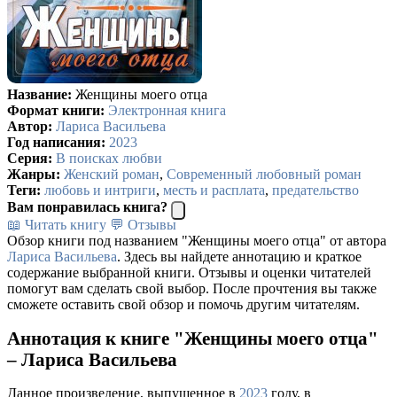
Название:
Женщины моего отца
Формат книги:
Электронная книга
Автор:
Лариса Васильева
Год написания:
2023
Серия:
В поисках любви
Жанры:
Женский роман
,
Современный любовный роман
Теги:
любовь и интриги
,
месть и расплата
,
предательство
Вам понравилась книга?
📖 Читать книгу
💬 Отзывы
Обзор книги под названием "Женщины моего отца" от автора
Лариса Васильева
. Здесь вы найдете аннотацию и краткое
содержание выбранной книги. Отзывы и оценки читателей
помогут вам сделать свой выбор. После прочтения вы также
сможете оставить свой обзор и помочь другим читателям.
Аннотация к книге "Женщины моего отца"
– Лариса Васильева
Данное произведение, выпущенное в
2023
году, в