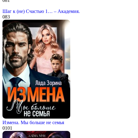
0
81
Шаг к (не) Счастью 1… – Академия.
0
83
Измена. Мы больше не семья
0
101