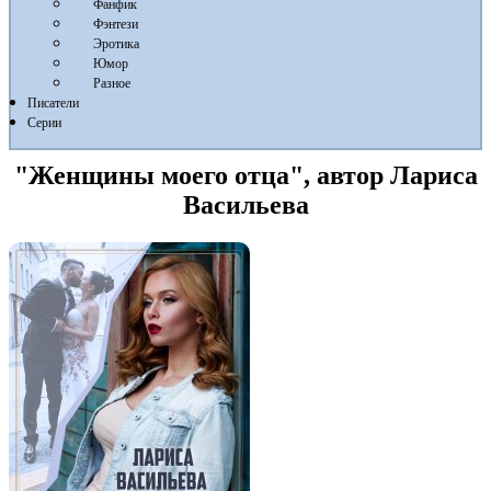
Фанфик
Фэнтези
Эротика
Юмор
Разное
Писатели
Серии
"Женщины моего отца", автор Лариса
Васильева