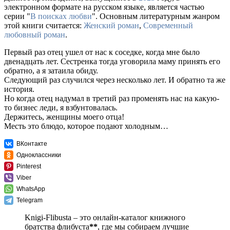
электронном формате на русском языке, является частью
серии "
В поисках любви
". Основным литературным жанром
этой книги считается:
Женский роман
,
Современный
любовный роман
.
Первый раз отец ушел от нас к соседке, когда мне было
двенадцать лет. Сестренка тогда уговорила маму принять его
обратно, а я затаила обиду.
Следующий раз случился через несколько лет. И обратно та же
история.
Но когда отец надумал в третий раз променять нас на какую-
то бизнес леди, я взбунтовалась.
Держитесь, женщины моего отца!
Месть это блюдо, которое подают холодным…
ВКонтакте
Одноклассники
Pinterest
Viber
WhatsApp
Telegram
Knigi-Flibusta – это онлайн-каталог книжного
братства флибуста
**
, где мы собираем лучшие