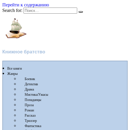
Перейти к содержанию
Search for:
Флибуста
Книжное братство
Все книги
Жанры
Боевик
Детектив
Драма
Мистика/Ужасы
Попаданцы
Проза
Роман
Рассказ
Триллер
Фантастика