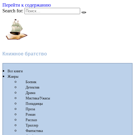
Перейти к содержанию
Search for:
Флибуста
Книжное братство
Все книги
Жанры
Боевик
Детектив
Драма
Мистика/Ужасы
Попаданцы
Проза
Роман
Рассказ
Триллер
Фантастика