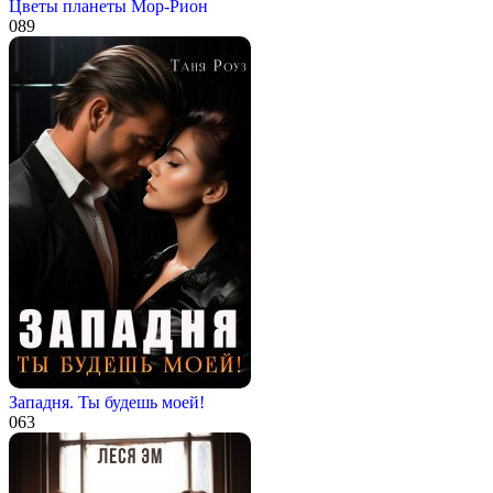
Цветы планеты Мор-Рион
0
89
Западня. Ты будешь моей!
0
63