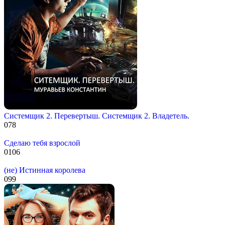
Системщик 2. Перевертыш. Системщик 2. Владетель.
0
78
Сделаю тебя взрослой
0
106
(не) Истинная королева
0
99