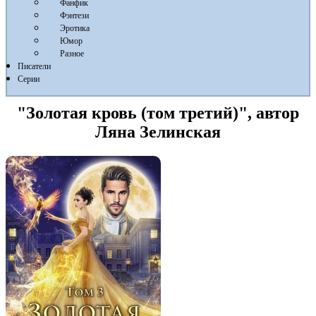
Фанфик
Фэнтези
Эротика
Юмор
Разное
Писатели
Серии
"Золотая кровь (том третий)", автор
Ляна Зелинская