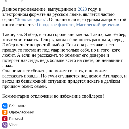
Данное произведение, выпущенное в
2023
году, в
электронном формате на русском языке, является частью
серии "
Золотая кровь
". Основным литературным жанром этой
книги считается:
Городское фэнтези
,
Магический детектив
.
Такие, как Эмбер, в этом городе вне закона. Таких, как Эмбер,
хотят уничтожить. Теперь, когда её личность раскрыта, перед
Эмбер встаёт непростой выбор. Если она расскажет всю
правду, то поставит под удар не только себя, но и того, кого
любит. А если не расскажет, то обманет его доверие и
потеряет навсегда, ведь больше всего на свете, он ненавидит
ложь.
Она не может сбежать, не может солгать, и не может
рассказать правды. Но тучи сгущаются над домом Агиларов, и
выход из безвыходной ситуации придётся искать в далёком
прошлом обеих семей.
Комментарии отключены во избежание спойлеров!
ВКонтакте
Одноклассники
Pinterest
Viber