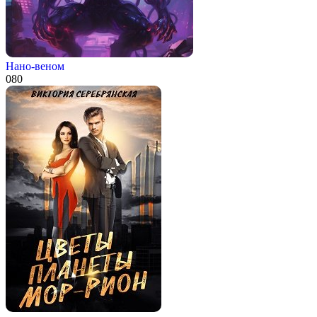
Нано-веном
0
80