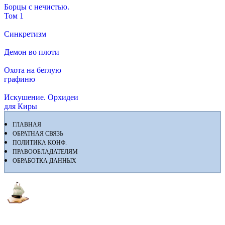
Борцы с нечистью.
Том 1
Синкретизм
Демон во плоти
Охота на беглую
графиню
Искушение. Орхидеи
для Киры
ГЛАВНАЯ
ОБРАТНАЯ СВЯЗЬ
ПОЛИТИКА КОНФ.
ПРАВООБЛАДАТЕЛЯМ
ОБРАБОТКА ДАННЫХ
Флибуста