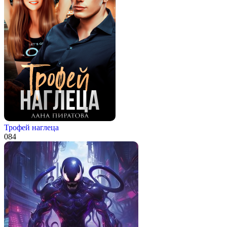
Трофей наглеца
0
84