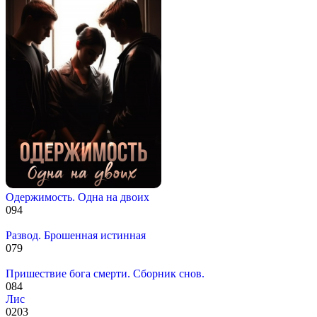
Одержимость. Одна на двоих
0
94
Развод. Брошенная истинная
0
79
Пришествие бога смерти. Сборник снов.
0
84
Лис
0
203