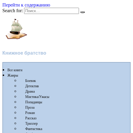
Перейти к содержанию
Search for:
Флибуста
Книжное братство
Все книги
Жанры
Боевик
Детектив
Драма
Мистика/Ужасы
Попаданцы
Проза
Роман
Рассказ
Триллер
Фантастика