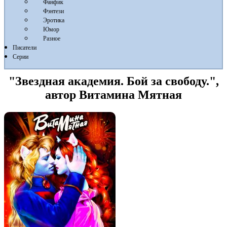
Фанфик
Фэнтези
Эротика
Юмор
Разное
Писатели
Серии
"Звездная академия. Бой за свободу.",
автор Витамина Мятная