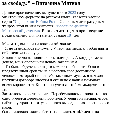
за свободу." – Витамина Мятная
Данное произведение, выпущенное в
2023
году, в
электронном формате на русском языке, является частью
серии "
Серия книг Войны Роз.
". Основным литературным
жанром этой книги считается:
Любовное фэнтези
,
Магический детектив
. Важно отметить, что произведение
предназначено для читателей старше
18+
лет.
Моя мать, вызвала на ковер и объявила:
– Я не становлюсь моложе… У тебя три месяца, чтобы найти
себе жениха по вкусу.
Я долго не могла понять, о чем идет речь. А когда до меня
дошло, меня огорошили новым заявлением.
– Ты была обручена с отпрыском военной знати. Если в
предложенный срок ты не выберешь себе достойного
человека, который станет тебе законным мужем, я дам ход
прежним договоренностям и объявлю о вашей помолвке
всему королевству. Кстати, он учится в той же академии что и
ты.
Захотелось в ярости вопить. Перебесившись я поняла только
одно: имеется очередная проблема. У меня три месяца, чтобы
найти и устранить титулованного выродка помолвленного со
мной.
Одно радовало, далеко бегать не придется. «Клиент» на