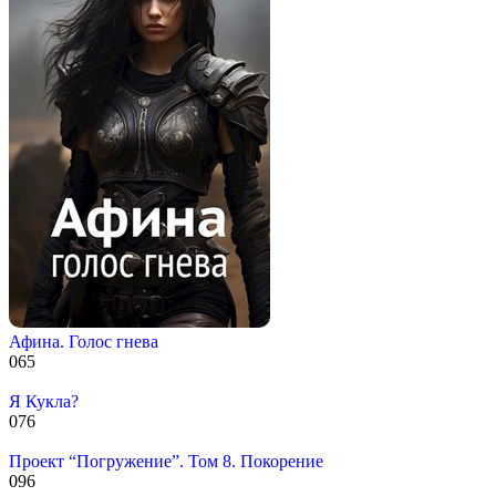
Афина. Голос гнева
0
65
Я Кукла?
0
76
Проект “Погружение”. Том 8. Покорение
0
96