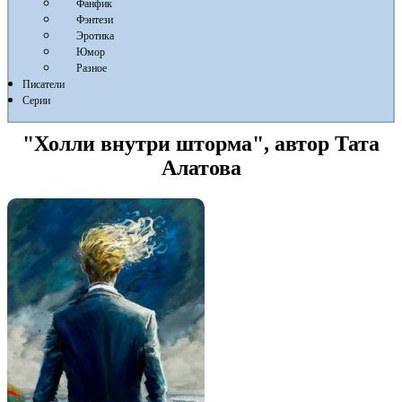
Фанфик
Фэнтези
Эротика
Юмор
Разное
Писатели
Серии
"Холли внутри шторма", автор Тата
Алатова