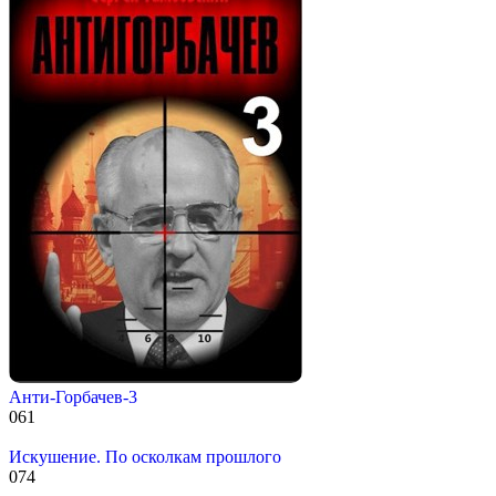
Анти-Горбачев-3
0
61
Искушение. По осколкам прошлого
0
74