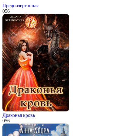
Предначертанная
0
56
Драконья кровь
0
56