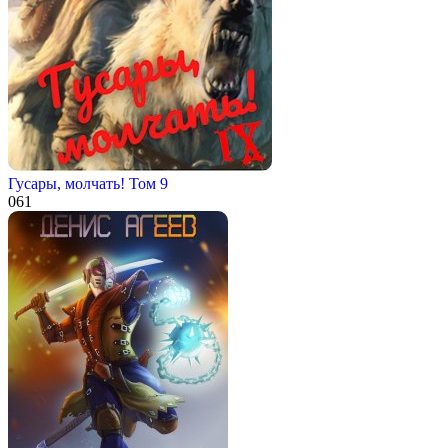
Гусары, молчать! Том 9
0
61