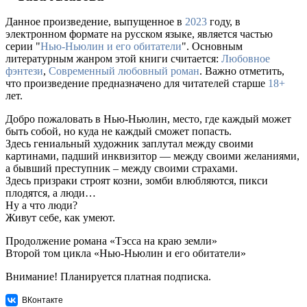
Данное произведение, выпущенное в
2023
году, в
электронном формате на русском языке, является частью
серии "
Нью-Ньюлин и его обитатели
". Основным
литературным жанром этой книги считается:
Любовное
фэнтези
,
Современный любовный роман
. Важно отметить,
что произведение предназначено для читателей старше
18+
лет.
Добро пожаловать в Нью-Ньюлин, место, где каждый может
быть собой, но куда не каждый сможет попасть.
Здесь гениальный художник заплутал между своими
картинами, падший инквизитор — между своими желаниями,
а бывший преступник – между своими страхами.
Здесь призраки строят козни, зомби влюбляются, пикси
плодятся, а люди…
Ну а что люди?
Живут себе, как умеют.
Продолжение романа «Тэсса на краю земли»
Второй том цикла «Нью-Ньюлин и его обитатели»
Внимание! Планируется платная подписка.
ВКонтакте