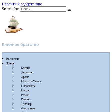
Перейти к содержанию
Search for:
Флибуста
Книжное братство
Все книги
Жанры
Боевик
Детектив
Драма
Мистика/Ужасы
Попаданцы
Проза
Роман
Рассказ
Триллер
Фантастика