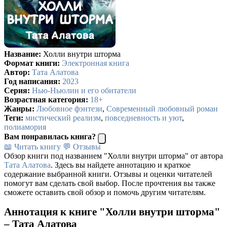
Название:
Холли внутри шторма
Формат книги:
Электронная книга
Автор:
Тата Алатова
Год написания:
2023
Серия:
Нью-Ньюлин и его обитатели
Возрастная категория:
18+
Жанры:
Любовное фэнтези
,
Современный любовный роман
Теги:
мистический реализм
,
повседневность и уют
,
полиамория
Вам понравилась книга?
📖 Читать книгу
💬 Отзывы
Обзор книги под названием "Холли внутри шторма" от автора
Тата Алатова
. Здесь вы найдете аннотацию и краткое
содержание выбранной книги. Отзывы и оценки читателей
помогут вам сделать свой выбор. После прочтения вы также
сможете оставить свой обзор и помочь другим читателям.
Аннотация к книге "Холли внутри шторма"
– Тата Алатова