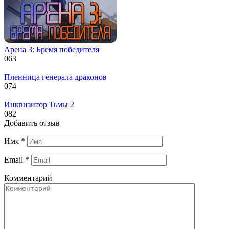
Арена 3: Бремя победителя
0
63
Пленница генерала драконов
0
74
Инквизитор Тьмы 2
0
82
Добавить отзыв
Имя
*
Email
*
Комментарий