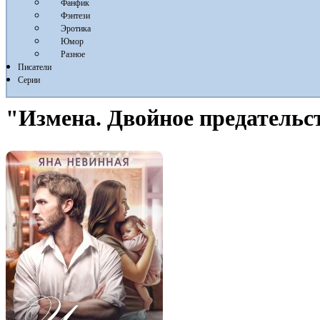
Фанфик
Фэнтези
Эротика
Юмор
Разное
Писатели
Серии
"Измена. Двойное предательс