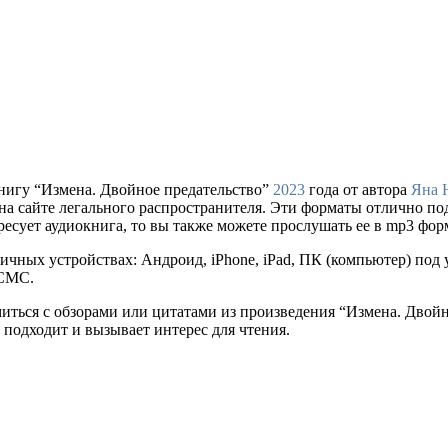
нигу “Измена. Двойное предательство”
2023
года от автора
Яна 
упки на сайте легального распространителя. Эти форматы отлично 
ресует аудиокнига, то вы также можете прослушать ее в mp3 фор
ичных устройствах: Андроид, iPhone, iPad, ПК (компьютер) по
 СМС.
миться с обзорами или цитатами из произведения “Измена. Двой
 подходит и вызывает интерес для чтения.