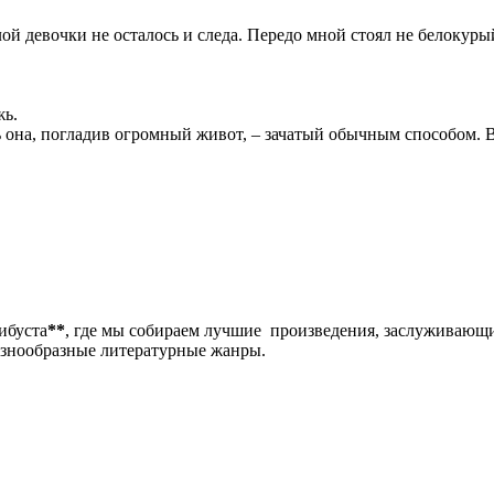
лой девочки не осталось и следа. Передо мной стоял не белокуры
жь.
сь она, погладив огромный живот, – зачатый обычным способом. 
либуста
**
, где мы собираем лучшие произведения, заслуживающ
разнообразные литературные жанры.