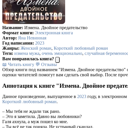
Название:
Измена. Двойное предательство
Формат книги:
Электронная книга
Автор:
Яна Невинная
Год написания:
2023
Жанры:
Женский роман
,
Короткий любовный роман
Теги:
измена мужа
,
очень эмоционально
,
случайная беременно
Вам понравилась книга?
📖 Читать книгу
💬 Отзывы
Обзор книги под названием "Измена. Двойное предательство" 
оценки читателей помогут вам сделать свой выбор. После проч
Аннотация к книге "Измена. Двойное предат
Данное произведение, выпущенное в
2023
году, в электронном
Короткий любовный роман
.
– Мы тебя не ждали так рано.
– Это я заметила. Давно вы любовники?
Галя ахнула, а муж пошел ко мне.
– Ты всё не так поняла. Не устраивай скандал.