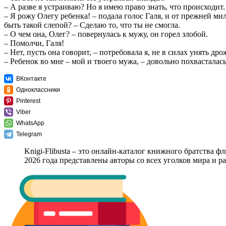
– А разве я устраиваю? Но я имею право знать, что происходит.
– Я рожу Олегу ребенка! – подала голос Галя, и от прежней ми
быть такой слепой? – Сделаю то, что ты не смогла.
– О чем она, Олег? – повернулась к мужу, он горел злобой.
– Помолчи, Галя!
– Нет, пусть она говорит, – потребовала я, не в силах унять дро
– Ребенок во мне – мой и твоего мужа, – довольно похвастала
ВКонтакте
Одноклассники
Pinterest
Viber
WhatsApp
Telegram
Knigi-Flibusta – это онлайн-каталог книжного братства ф
2026 года представлены авторы со всех уголков мира и 