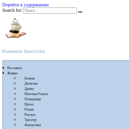
Перейти к содержанию
Search for:
Флибуста
Книжное братство
Все книги
Жанры
Боевик
Детектив
Драма
Мистика/Ужасы
Попаданцы
Проза
Роман
Рассказ
Триллер
Фантастика