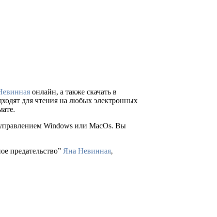
Невинная
онлайн, а также скачать в
подходят для чтения на любых электронных
мате.
д управлением Windows или MacOs. Вы
ное предательство”
Яна Невинная
,