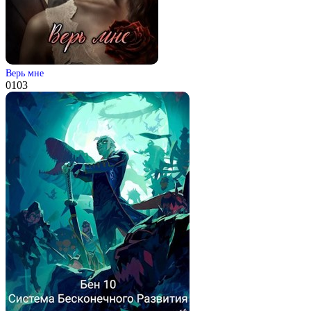
Верь мне
0
103