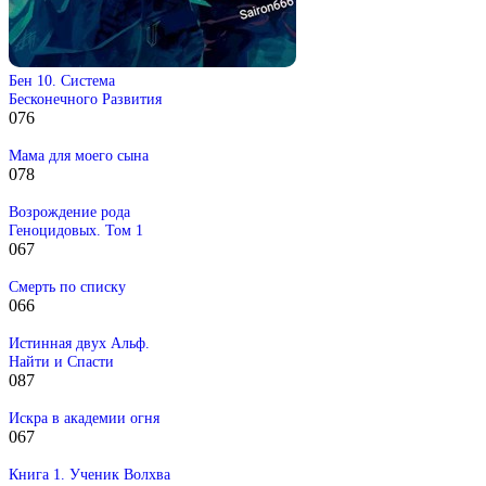
Бен 10. Система
Бесконечного Развития
0
76
Мама для моего сына
0
78
Возрождение рода
Геноцидовых. Том 1
0
67
Смерть по списку
0
66
Истинная двух Альф.
Найти и Спасти
0
87
Искра в академии огня
0
67
Книга 1. Ученик Волхва