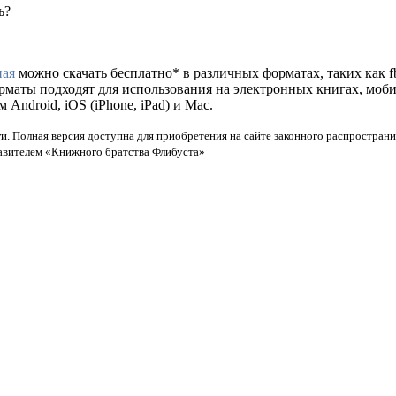
ь?
ная
можно скачать бесплатно* в различных форматах, таких как fb2
орматы подходят для использования на электронных книгах, моб
ndroid, iOS (iPhone, iPad) и Mac.
и. Полная версия доступна для приобретения на сайте законного распространи
тавителем «Книжного братства Флибуста»