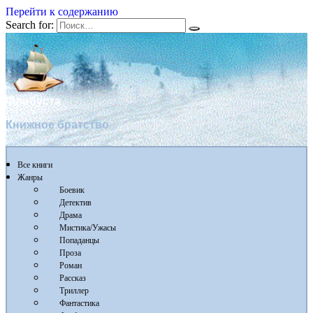
Перейти к содержанию
Search for:
Флибуста
Книжное братство
Все книги
Жанры
Боевик
Детектив
Драма
Мистика/Ужасы
Попаданцы
Проза
Роман
Рассказ
Триллер
Фантастика