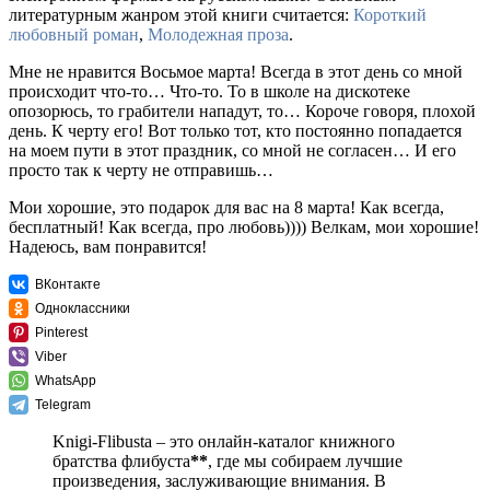
литературным жанром этой книги считается:
Короткий
любовный роман
,
Молодежная проза
.
Мне не нравится Восьмое марта! Всегда в этот день со мной
происходит что-то… Что-то. То в школе на дискотеке
опозорюсь, то грабители нападут, то… Короче говоря, плохой
день. К черту его! Вот только тот, кто постоянно попадается
на моем пути в этот праздник, со мной не согласен… И его
просто так к черту не отправишь…
Мои хорошие, это подарок для вас на 8 марта! Как всегда,
бесплатный! Как всегда, про любовь)))) Велкам, мои хорошие!
Надеюсь, вам понравится!
ВКонтакте
Одноклассники
Pinterest
Viber
WhatsApp
Telegram
Knigi-Flibusta – это онлайн-каталог книжного
братства флибуста
**
, где мы собираем лучшие
произведения, заслуживающие внимания. В