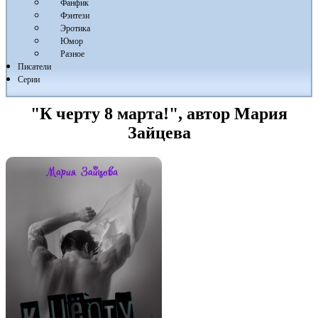
Фанфик
Фэнтези
Эротика
Юмор
Разное
Писатели
Серии
"К черту 8 марта!", автор Мария
Зайцева