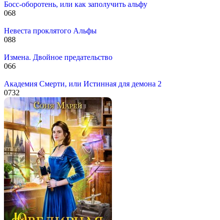
Босс-оборотень, или как заполучить альфу
0
68
Невеста проклятого Альфы
0
88
Измена. Двойное предательство
0
66
Академия Смерти, или Истинная для демона 2
0
732