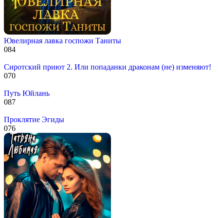
Ювелирная лавка госпожи Таниты
0
84
Cиротский приют 2. Или попаданки драконам (не) изменяют!
0
70
Путь Юйлань
0
87
Проклятие Эгиды
0
76