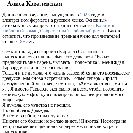
– Алиса Ковалевская
Данное произведение, выпущенное в
2023
году, в
электронном формате на русском языке. Основным
литературным жанром этой книги считается:
Короткий
любовный роман
,
Современный любовный роман
. Важно
отметить, что произведение предназначено для читателей
старше
18+
лет.
Семь лет назад я оскорбила Кирилла Сафронова на
выпускном, отказавшись быть его девушкой. Что мог
предложить мне парень, чья мать – поломойка?! Меня ждал
Гарвард и отличные перспективы…
Тогда я и не думала, что жизнь развернётся на сто восемьдесят
градусов. Мы снова встретились. Только теперь Кирилл –
самоуверенный мерзавец, чемпион, чьё имя знает весь мир, а
я… Я вместо Гарварда экономлю на всем, чтобы позволить
себе новую кофточку из позапрошлой коллекции любимого
модельера.
Я думала, его чувства не прошли.
Но ошиблась. Дважды.
В нём и в собственных чувствах.
Никогда его больше не желаю видеть! Никогда! Несмотря на
тест, показавший две полоски через месяц после встречи
выпускников.