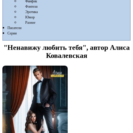
Фанфик
Фэнтези
Эротика
Юмор
Разное
Писатели
Серии
"Ненавижу любить тебя", автор Алиса
Ковалевская