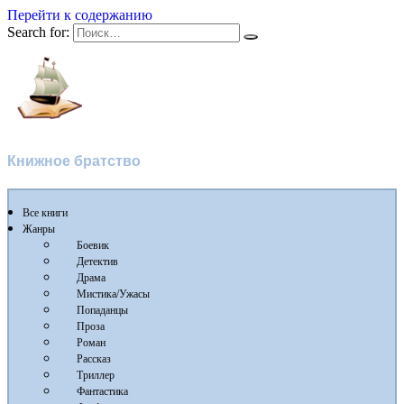
Перейти к содержанию
Search for:
Флибуста
Книжное братство
Все книги
Жанры
Боевик
Детектив
Драма
Мистика/Ужасы
Попаданцы
Проза
Роман
Рассказ
Триллер
Фантастика