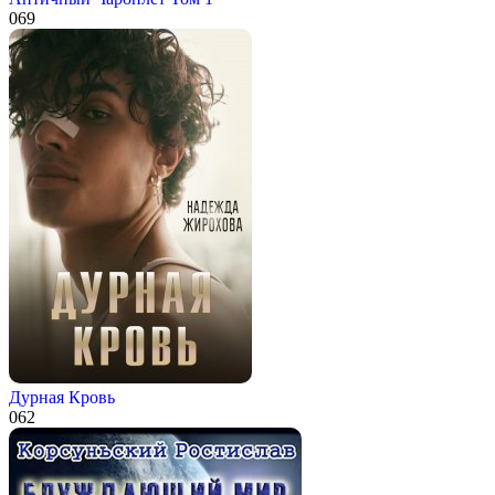
0
69
Дурная Кровь
0
62