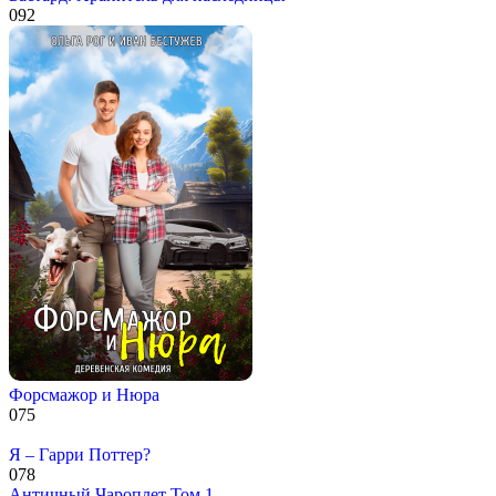
0
92
Форсмажор и Нюра
0
75
Я – Гарри Поттер?
0
78
Античный Чароплет Том 1