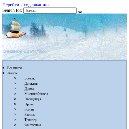
Перейти к содержанию
Search for:
Флибуста
Книжное братство
Все книги
Жанры
Боевик
Детектив
Драма
Мистика/Ужасы
Попаданцы
Проза
Роман
Рассказ
Триллер
Фантастика