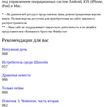
под управлением операционных систем Android, iOS (iPhone,
iPad) и Mac.
* – На данном веб-ресурсе представлена лишь демонстрационная версия
книги. Полная версия доступна для приобретения на сайте законного
распространителя.
** – Наш сайт не поддерживает пиратскую деятельность и не являйся
представителем «Книжного братства Флибуста»
Рекомендации для вас
Ненужная дочь
0
68
Истребитель среди Шиноби
0
57
Драконья невеста
0
66
Только не|мы
0
69
Новичок 3. Чемпион, часть вторая.
0
62