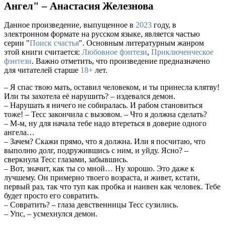
Ангел" – Анастасия Железнова
Данное произведение, выпущенное в
2023
году, в
электронном формате на русском языке, является частью
серии "
Поиск счастья
". Основным литературным жанром
этой книги считается:
Любовное фэнтези
,
Приключенческое
фэнтези
. Важно отметить, что произведение предназначено
для читателей старше
18+
лет.
– Я спас твою мать, оставил человеком, и ты принесла клятву!
Или ты захотела её нарушить? – издевался демон.
– Нарушать я ничего не собиралась. И рабом становиться
тоже! – Тесс закончила с вызовом. – Что я должна сделать?
– М-м, ну для начала тебе надо втереться в доверие одного
ангела…
– Зачем? Скажи прямо, что я должна. Или я посчитаю, что
выполню долг, подружившись с ним, и уйду. Ясно? –
сверкнула Тесс глазами, забывшись.
– Вот, значит, как ты со мной… Ну хорошо. Это даже к
лучшему. Он примерно твоего возраста, и живет, кстати,
первый раз, так что туп как пробка и наивен как человек. Тебе
будет просто его совратить.
– Совратить? – глаза девственницы Тесс сузились.
– Упс, – усмехнулся демон.