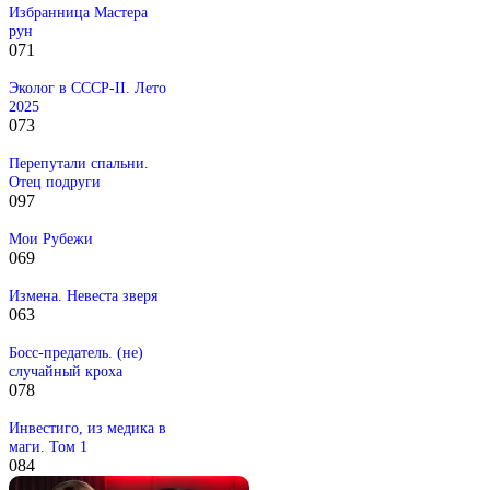
Избранница Мастера
рун
0
71
Эколог в СССР-II. Лето
2025
0
73
Перепутали спальни.
Отец подруги
0
97
Мои Рубежи
0
69
Измена. Невеста зверя
0
63
Босс-предатель. (не)
случайный кроха
0
78
Инвестиго, из медика в
маги. Том 1
0
84