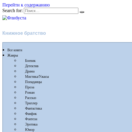
Перейти к содержанию
Search for:
Флибуста
Книжное братство
Все книги
Жанры
Боевик
Детектив
Драма
Мистика/Ужасы
Попаданцы
Проза
Роман
Рассказ
Триллер
Фантастика
Фанфик
Фэнтези
Эротика
Юмор