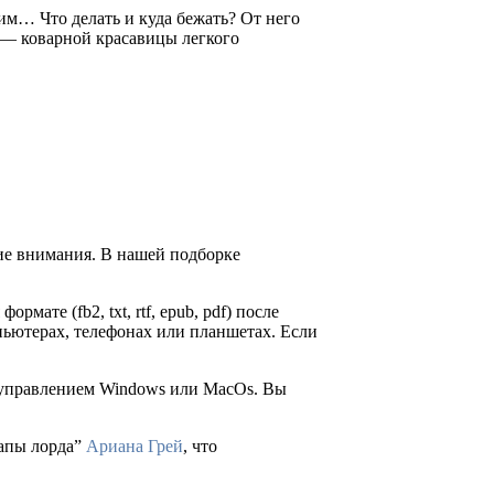
им… Что делать и куда бежать? От него
а — коварной красавицы легкого
ие внимания. В нашей подборке
рмате (fb2, txt, rtf, epub, pdf) после
пьютерах, телефонах или планшетах. Если
д управлением Windows или MacOs. Вы
лапы лорда”
Ариана Грей
, что