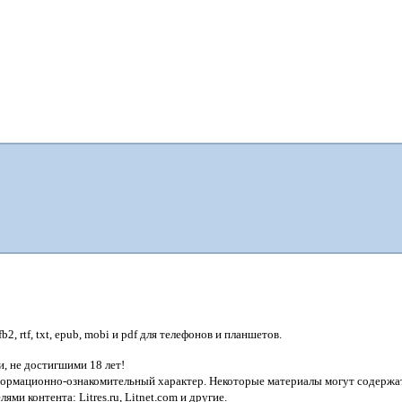
, rtf, txt, epub, mobi и pdf для телефонов и планшетов.
, не достигшими 18 лет!
нформационно-ознакомительный характер. Некоторые материалы могут содержат
лями контента:
Litres.ru, Litnet.com
и другие.