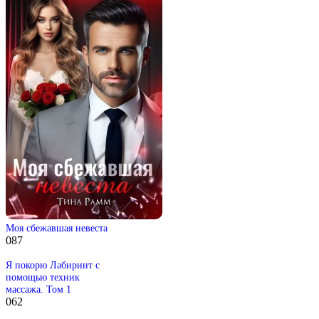
Моя сбежавшая невеста
0
87
Я покорю Лабиринт с
помощью техник
массажа. Том 1
0
62