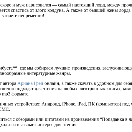
 вскоре и муж нарисовался — самый настоящий лорд, между проч
тается спастись от злого колдуна. А также от бывшей жены лорд
— узнаете непременно!
либуста
**
, где мы собираем лучшие произведения, заслуживающ
разнообразные литературные жанры.
т автора
Ариана Грей
онлайн, а также скачать в удобном для себя фо
отлично подходят для чтения на любых электронных книгах, ком
в mp3 формате.
ичных устройствах: Андроид, iPhone, iPad, ПК (компьютер) по
 СМС.
миться с обзорами или цитатами из произведения “Попаданка в 
дходит и вызывает интерес для чтения.