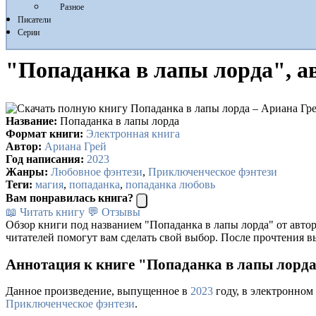
Разное
Писатели
Серии
"Попаданка в лапы лорда", а
Название:
Попаданка в лапы лорда
Формат книги:
Электронная книга
Автор:
Ариана Грей
Год написания:
2023
Жанры:
Любовное фэнтези
,
Приключенческое фэнтези
Теги:
магия
,
попаданка
,
попаданка любовь
Вам понравилась книга?
📖 Читать книгу
💬 Отзывы
Обзор книги под названием "Попаданка в лапы лорда" от авто
читателей помогут вам сделать свой выбор. После прочтения в
Аннотация к книге "Попаданка в лапы лорда
Данное произведение, выпущенное в
2023
году, в электронном
Приключенческое фэнтези
.