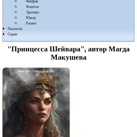
Фанфик
Фэнтези
Эротика
Юмор
Разное
Писатели
Серии
"Принцесса Шейвара", автор Магда
Макушева