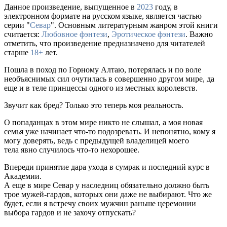
Данное произведение, выпущенное в
2023
году, в
электронном формате на русском языке, является частью
серии "
Севар
". Основным литературным жанром этой книги
считается:
Любовное фэнтези
,
Эротическое фэнтези
. Важно
отметить, что произведение предназначено для читателей
старше
18+
лет.
Пошла в поход по Горному Алтаю, потерялась и по воле
необъяснимых сил очутилась в совершенно другом мире, да
еще и в теле принцессы одного из местных королевств.
Звучит как бред? Только это теперь моя реальность.
О попаданцах в этом мире никто не слышал, а моя новая
семья уже начинает что-то подозревать. И непонятно, кому я
могу доверять, ведь с предыдущей владелицей моего
тела явно случилось что-то нехорошее.
Впереди принятие дара ухода в сумрак и последний курс в
Академии.
А еще в мире Севар у наследниц обязательно должно быть
трое мужей-гардов, которых они даже не выбирают. Что же
будет, если я встречу своих мужчин раньше церемонии
выбора гардов и не захочу отпускать?