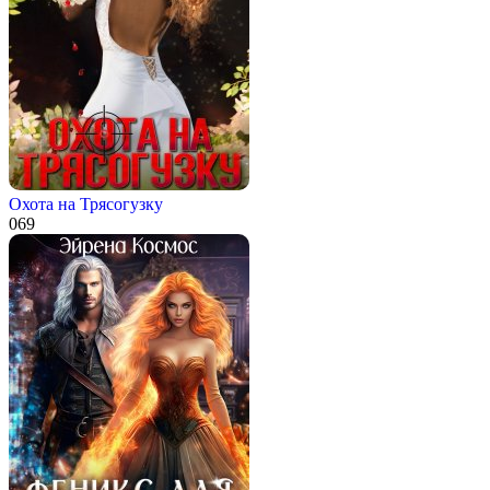
Охота на Трясогузку
0
69