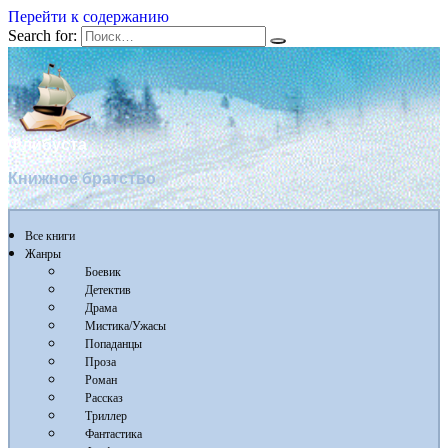
Перейти к содержанию
Search for:
Флибуста
Книжное братство
Все книги
Жанры
Боевик
Детектив
Драма
Мистика/Ужасы
Попаданцы
Проза
Роман
Рассказ
Триллер
Фантастика