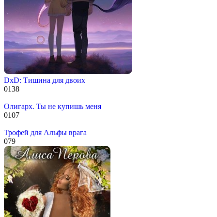
DxD: Тишина для двоих
0
138
Олигарх. Ты не купишь меня
0
107
Трофей для Альфы врага
0
79