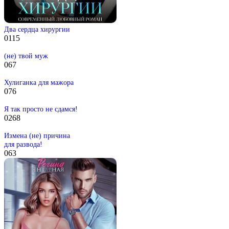
Два сердца хирургии
0
115
(не) твой муж
0
67
Хулиганка для мажора
0
76
Я так просто не сдамся!
0
268
Измена (не) причина
для развода!
0
63