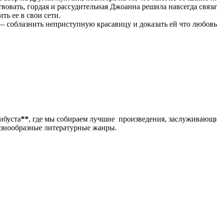
твовать, гордая и рассудительная Джоанна решила навсегда связа
ть ее в свои сети.
 соблазнить неприступную красавицу и доказать ей что любовь 
либуста
**
, где мы собираем лучшие произведения, заслуживающ
разнообразные литературные жанры.