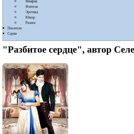
Фанфик
Фэнтези
Эротика
Юмор
Разное
Писатели
Серии
"Разбитое сердце", автор Сел