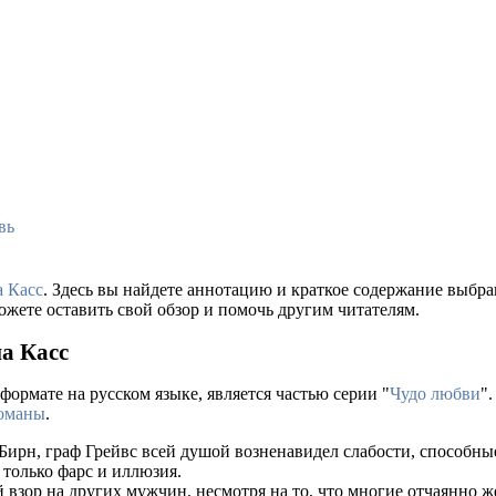
вь
а Касс
. Здесь вы найдете аннотацию и краткое содержание выбр
ожете оставить свой обзор и помочь другим читателям.
на Касс
формате на русском языке, является частью серии "
Чудо любви
"
оманы
.
Бирн, граф Грейвс всей душой возненавидел слабости, способны
 только фарс и иллюзия.
взор на других мужчин, несмотря на то, что многие отчаянно ж