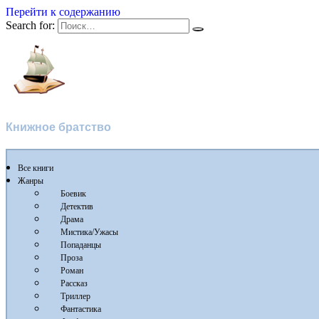
Перейти к содержанию
Search for:
Флибуста
Книжное братство
Все книги
Жанры
Боевик
Детектив
Драма
Мистика/Ужасы
Попаданцы
Проза
Роман
Рассказ
Триллер
Фантастика