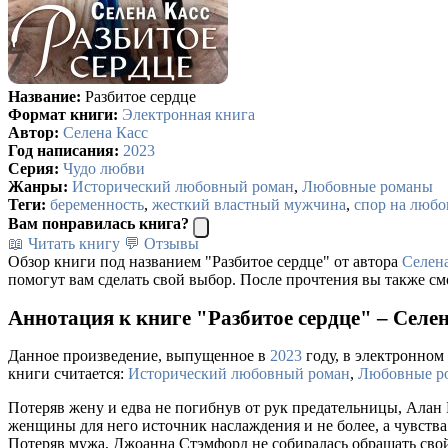
Название:
Разбитое сердце
Формат книги:
Электронная книга
Автор:
Селена Касс
Год написания:
2023
Серия:
Чудо любви
Жанры:
Исторический любовный роман
,
Любовные романы
Теги:
беременность
,
жесткий властный мужчина
,
спор на любо
Вам понравилась книга?
📖 Читать книгу
💬 Отзывы
Обзор книги под названием "Разбитое сердце" от автора
Селен
помогут вам сделать свой выбор. После прочтения вы также см
Аннотация к книге "Разбитое сердце" – Селе
Данное произведение, выпущенное в
2023
году, в электронном 
книги считается:
Исторический любовный роман
,
Любовные р
Потеряв жену и едва не погибнув от рук предательницы, Алан 
женщины для него источник наслаждения и не более, а чувства
Потеряв мужа, Джоанна Стэмфорд не собиралась обращать свой 