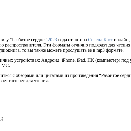
нигу “Разбитое сердце”
2023
года от автора
Селена Касс
онлайн, 
ального распространителя. Эти форматы отлично подходят для чтен
удиокнига, то вы также можете прослушать ее в mp3 формате.
ичных устройствах: Андроид, iPhone, iPad, ПК (компьютер) по
 СМС.
миться с обзорами или цитатами из произведения “Разбитое серд
ает интерес для чтения.
ь?