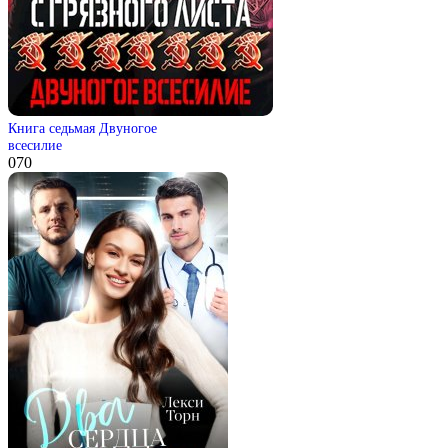
Книга седьмая Двуногое
всесилие
0
70