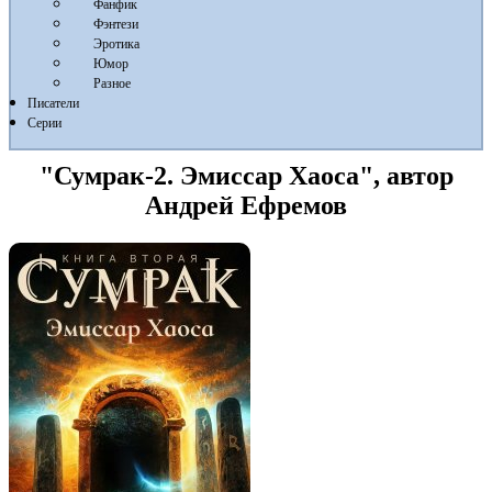
Фанфик
Фэнтези
Эротика
Юмор
Разное
Писатели
Серии
"Сумрак-2. Эмиссар Хаоса", автор
Андрей Ефремов