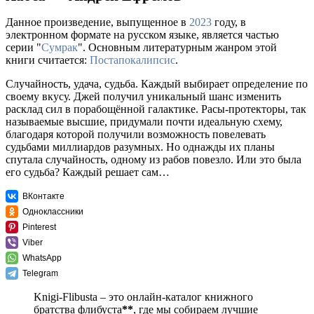
Данное произведение, выпущенное в
2023
году, в
электронном формате на русском языке, является частью
серии "
Сумрак
". Основным литературным жанром этой
книги считается:
Постапокалипсис
.
Случайность, удача, судьба. Каждый выбирает определение по
своему вкусу. Джей получил уникальный шанс изменить
расклад сил в порабощённой галактике. Расы-протекторы, так
называемые высшие, придумали почти идеальную схему,
благодаря которой получили возможность повелевать
судьбами миллиардов разумных. Но однажды их планы
спутала случайность, одному из рабов повезло. Или это была
его судьба? Каждый решает сам…
ВКонтакте
Одноклассники
Pinterest
Viber
WhatsApp
Telegram
Knigi-Flibusta – это онлайн-каталог книжного
братства флибуста
**
, где мы собираем лучшие