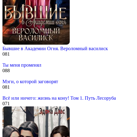
Бывшие в Академии Огня. Вероломный василиск
0
81
Ты меня променял
0
88
Мэги, о которой заговорят
0
81
Всё или ничего: жизнь на кону! Том 1. Путь Лесоруба
0
71