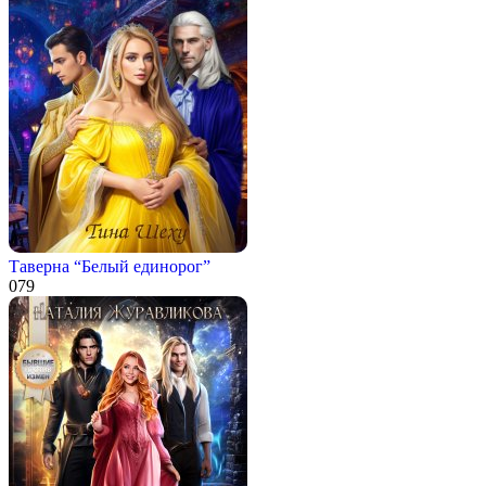
Таверна “Белый единорог”
0
79