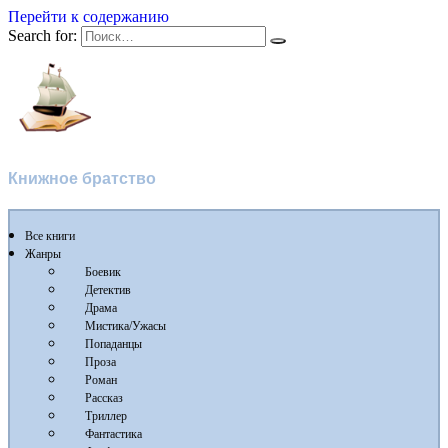
Перейти к содержанию
Search for:
Флибуста
Книжное братство
Все книги
Жанры
Боевик
Детектив
Драма
Мистика/Ужасы
Попаданцы
Проза
Роман
Рассказ
Триллер
Фантастика