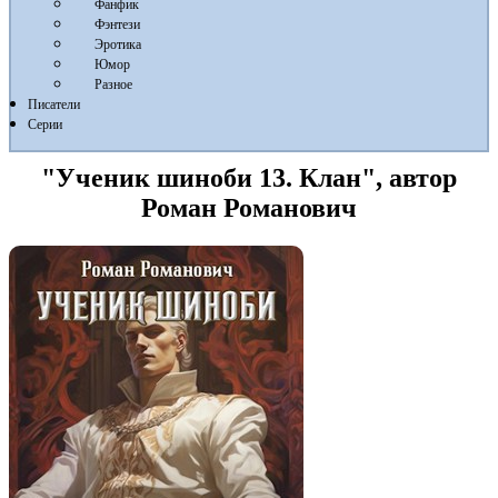
Фанфик
Фэнтези
Эротика
Юмор
Разное
Писатели
Серии
"Ученик шиноби 13. Клан", автор
Роман Романович