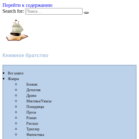
Перейти к содержанию
Search for:
Флибуста
Книжное братство
Все книги
Жанры
Боевик
Детектив
Драма
Мистика/Ужасы
Попаданцы
Проза
Роман
Рассказ
Триллер
Фантастика