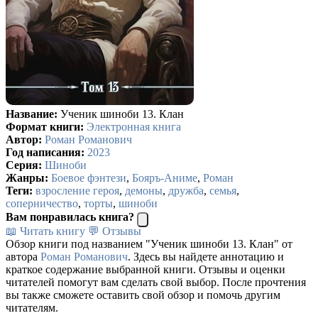
Название:
Ученик шиноби 13. Клан
Формат книги:
Электронная книга
Автор:
Роман Романович
Год написания:
2023
Серия:
Шиноби
Жанры:
Боевое фэнтези
,
Бояръ-Аниме
,
Роман
Теги:
взросление героя
,
демоны
,
дружба
,
семья
,
соперничество
,
торты
,
шиноби
Вам понравилась книга?
📖 Читать книгу
💬 Отзывы
Обзор книги под названием "Ученик шиноби 13. Клан" от
автора
Роман Романович
. Здесь вы найдете аннотацию и
краткое содержание выбранной книги. Отзывы и оценки
читателей помогут вам сделать свой выбор. После прочтения
вы также сможете оставить свой обзор и помочь другим
читателям.