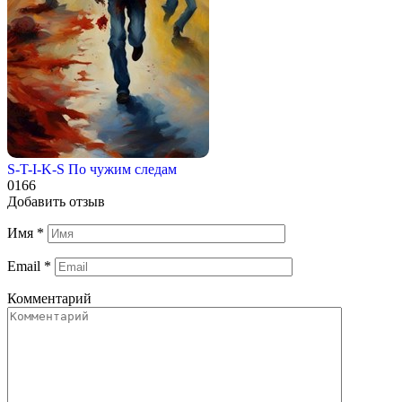
S-T-I-K-S По чужим следам
0
166
Добавить отзыв
Имя
*
Email
*
Комментарий