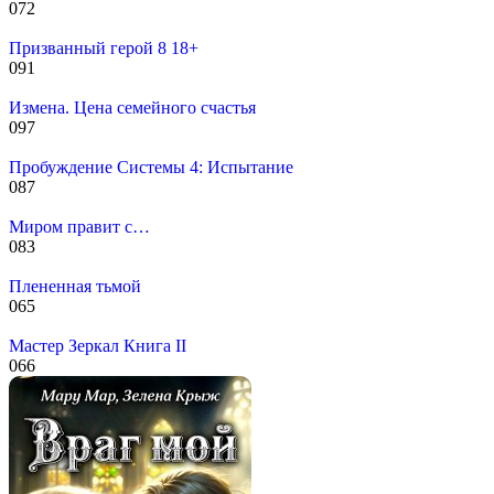
0
72
Призванный герой 8 18+
0
91
Измена. Цена семейного счастья
0
97
Пробуждение Системы 4: Испытание
0
87
Миром правит с…
0
83
Плененная тьмой
0
65
Мастер Зеркал Книга II
0
66