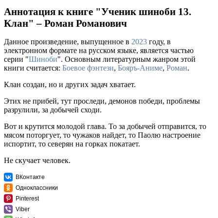
Аннотация к книге "Ученик шиноби 13.
Клан" – Роман Романович
Данное произведение, выпущенное в
2023
году, в
электронном формате на русском языке, является частью
серии "
Шиноби
". Основным литературным жанром этой
книги считается:
Боевое фэнтези
,
Бояръ-Аниме
,
Роман
.
Клан создан, но и других задач хватает.
Этих не прибей, тут проследи, демонов победи, проблемы
разрулили, за добычей сходи.
Вот и крутится молодой глава. То за добычей отправится, то
мясом поторгует, то чужаков найдет, то Паолю настроение
испортит, то северян на горках покатает.
Не скучает человек.
ВКонтакте
Одноклассники
Pinterest
Viber