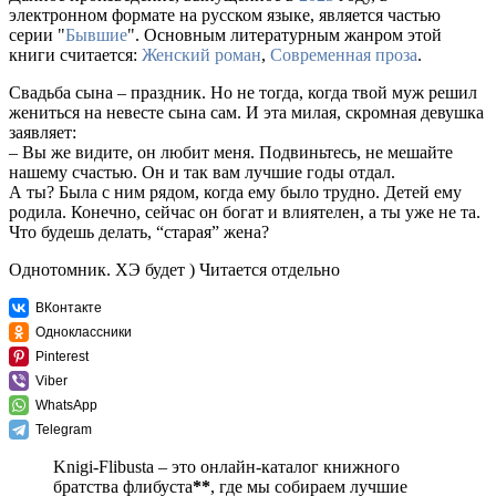
электронном формате на русском языке, является частью
серии "
Бывшие
". Основным литературным жанром этой
книги считается:
Женский роман
,
Современная проза
.
Свадьба сына – праздник. Но не тогда, когда твой муж решил
жениться на невесте сына сам. И эта милая, скромная девушка
заявляет:
– Вы же видите, он любит меня. Подвиньтесь, не мешайте
нашему счастью. Он и так вам лучшие годы отдал.
А ты? Была с ним рядом, когда ему было трудно. Детей ему
родила. Конечно, сейчас он богат и влиятелен, а ты уже не та.
Что будешь делать, “старая” жена?
Однотомник. ХЭ будет ) Читается отдельно
ВКонтакте
Одноклассники
Pinterest
Viber
WhatsApp
Telegram
Knigi-Flibusta – это онлайн-каталог книжного
братства флибуста
**
, где мы собираем лучшие