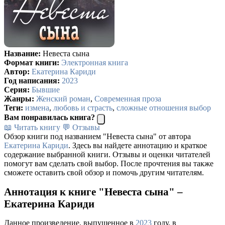
Название:
Невеста сына
Формат книги:
Электронная книга
Автор:
Екатерина Кариди
Год написания:
2023
Серия:
Бывшие
Жанры:
Женский роман
,
Современная проза
Теги:
измена
,
любовь и страсть
,
сложные отношения выбор
Вам понравилась книга?
📖 Читать книгу
💬 Отзывы
Обзор книги под названием "Невеста сына" от автора
Екатерина Кариди
. Здесь вы найдете аннотацию и краткое
содержание выбранной книги. Отзывы и оценки читателей
помогут вам сделать свой выбор. После прочтения вы также
сможете оставить свой обзор и помочь другим читателям.
Аннотация к книге "Невеста сына" –
Екатерина Кариди
Данное произведение, выпущенное в
2023
году, в