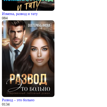
Измена, развод и тату
0
84
Развод – это больно
0
134