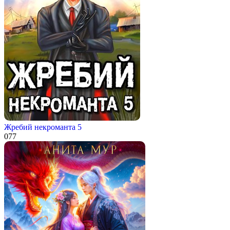
Жребий некроманта 5
0
77