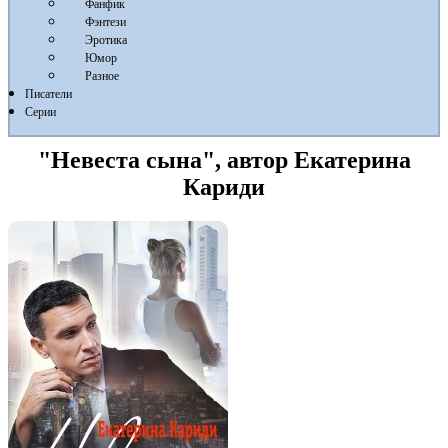
Фанфик
Фэнтези
Эротика
Юмор
Разное
Писатели
Серии
"Невеста сына", автор Екатерина
Кариди