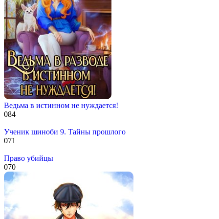
Ведьма в истинном не нуждается!
0
84
Ученик шиноби 9. Тайны прошлого
0
71
Право убийцы
0
70