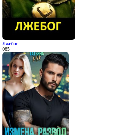
Лжебог
0
85