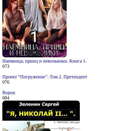
Наемница, принц и невольники. Книга 1.
0
73
Проект “Погружение”. Том 2. Претендент
0
76
Ворон
0
84