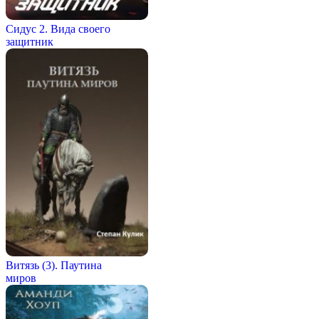
Сидус 2. Вида своего
защитник
Витязь (3). Паутина
миров