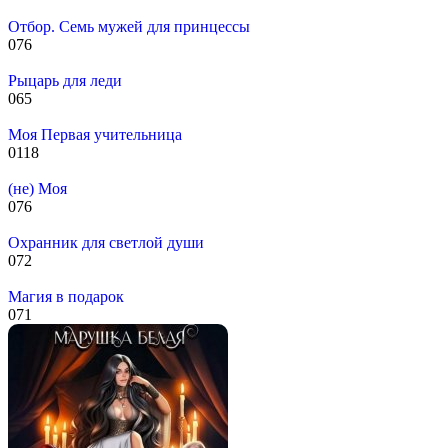
Отбор. Семь мужей для принцессы
0
76
Рыцарь для леди
0
65
Моя Первая учительница
0
118
(не) Моя
0
76
Охранник для светлой души
0
72
Магия в подарок
0
71