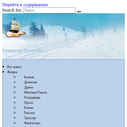
Перейти к содержанию
Search for:
Флибуста
Книжное братство
Все книги
Жанры
Боевик
Детектив
Драма
Мистика/Ужасы
Попаданцы
Проза
Роман
Рассказ
Триллер
Фантастика