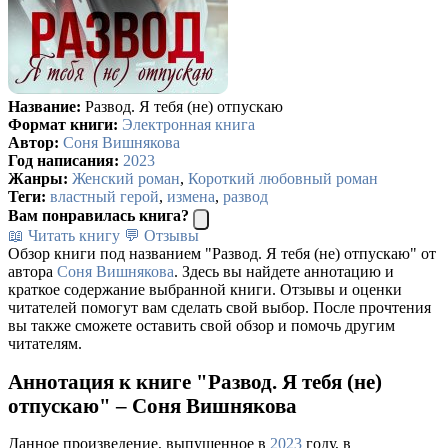
Название:
Развод. Я тебя (не) отпускаю
Формат книги:
Электронная книга
Автор:
Соня Вишнякова
Год написания:
2023
Жанры:
Женский роман
,
Короткий любовный роман
Теги:
властный герой
,
измена
,
развод
Вам понравилась книга?
📖 Читать книгу
💬 Отзывы
Обзор книги под названием "Развод. Я тебя (не) отпускаю" от
автора
Соня Вишнякова
. Здесь вы найдете аннотацию и
краткое содержание выбранной книги. Отзывы и оценки
читателей помогут вам сделать свой выбор. После прочтения
вы также сможете оставить свой обзор и помочь другим
читателям.
Аннотация к книге "Развод. Я тебя (не)
отпускаю" – Соня Вишнякова
Данное произведение, выпущенное в
2023
году, в