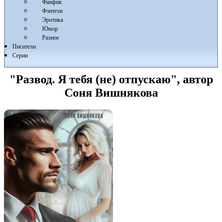
Фанфик
Фэнтези
Эротика
Юмор
Разное
Писатели
Серии
"Развод. Я тебя (не) отпускаю", автор
Соня Вишнякова