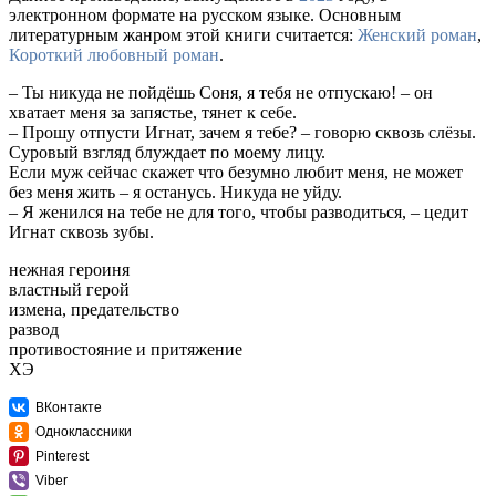
электронном формате на русском языке. Основным
литературным жанром этой книги считается:
Женский роман
,
Короткий любовный роман
.
– Ты никуда не пойдёшь Соня, я тебя не отпускаю! – он
хватает меня за запястье, тянет к себе.
– Прошу отпусти Игнат, зачем я тебе? – говорю сквозь слёзы.
Суровый взгляд блуждает по моему лицу.
Если муж сейчас скажет что безумно любит меня, не может
без меня жить – я останусь. Никуда не уйду.
– Я женился на тебе не для того, чтобы разводиться, – цедит
Игнат сквозь зубы.
нежная героиня
властный герой
измена, предательство
развод
противостояние и притяжение
ХЭ
ВКонтакте
Одноклассники
Pinterest
Viber